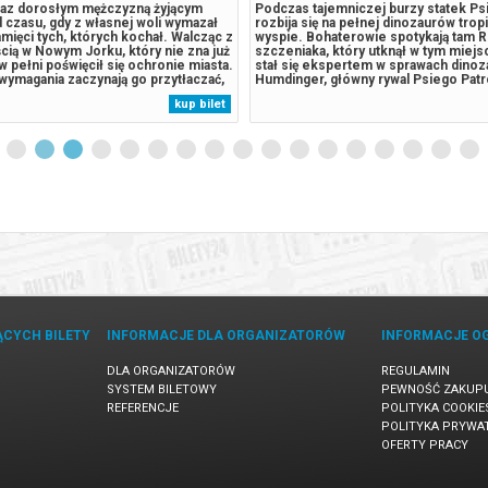
eraz dorosłym mężczyzną żyjącym
Podczas tajemniczej burzy statek Ps
 czasu, gdy z własnej woli wymazał
rozbija się na pełnej dinozaurów trop
pamięci tych, których kochał. Walcząc z
wyspie. Bohaterowie spotykają tam R
cią w Nowym Jorku, który nie zna już
szczeniaka, który utknął w tym miejsc
 w pełni poświęcił się ochronie miasta.
stał się ekspertem w sprawach dinoz
wymagania zaczynają go przytłaczać,
Humdinger, główny rywal Psiego Patr
je zaskakującą fizyczną przemianę,
lekkomyślnie eksploatować zasoby n
kup bilet
 jego istnieniu, podczas gdy nowy,
wyspy, doprowadza do wybuchu ogr
.
uśpionego od lat wulkanu. Psi Patrol..
ĄCYCH BILETY
INFORMACJE DLA ORGANIZATORÓW
INFORMACJE O
DLA ORGANIZATORÓW
REGULAMIN
SYSTEM BILETOWY
PEWNOŚĆ ZAKUP
REFERENCJE
POLITYKA COOKIE
POLITYKA PRYWA
OFERTY PRACY