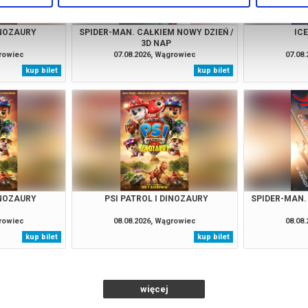
INOZAURY
SPIDER-MAN. CAŁKIEM NOWY DZIEŃ /
IC
3D NAP
growiec
07.08.2026, Wągrowiec
07.08
kup bilet
kup bilet
INOZAURY
PSI PATROL I DINOZAURY
SPIDER-MAN.
growiec
08.08.2026, Wągrowiec
08.08
kup bilet
kup bilet
więcej