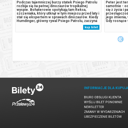
teczko
Podczas tajemniczej burzy statek Psiego Patrolu
Peter jest t
rozbija się na pełnej dinozaurów tropikalnej
samotnie - od
i
wyspie. Bohaterowie spotykają tam Reksa,
się z życia i 
tkach.
szczeniaka, który utknął w tym miejscu przed laty i
przestępczoś
a
stał się ekspertem w sprawach dinozaurów. Kiedy
jego imienia,
Humdinger, główny rywal Psiego Patrolu, zaczyna
Gdy rosnące 
dych
lekkomyślnie eksploatować zasoby naturalne
presja wywołu
 bilet
kup bilet
klątwy,
wyspy, doprowadza do wybuchu ogromnego,
która zagraża
.
uśpionego od lat wulkanu. Psi Patrol...
niepokojący..
INFORMACJE DLA KUPUJ
BIURO OBSŁUGI KLIENTA
WYŚLIJ BILET PONOWNIE
NEWSLETTER
ZMIANY W WYDARZENIACH
UBEZPIECZENIE BILETÓW