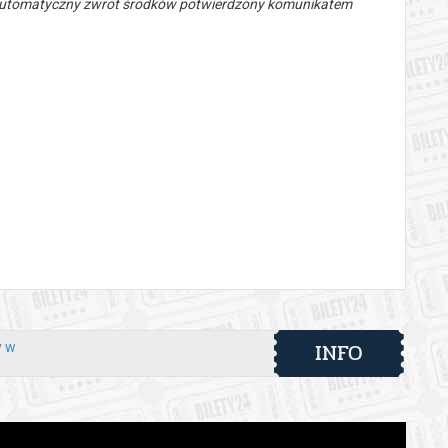
 automatyczny zwrot środków potwierdzony komunikatem
INFO
y w