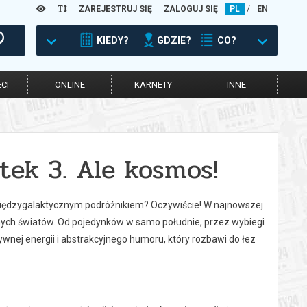
ZAREJESTRUJ SIĘ
ZALOGUJ SIĘ
PL
/
EN
KIEDY?
GDZIE?
CO?
CI
ONLINE
KARNETY
INNE
tek 3. Ale kosmos!
iędzygalaktycznym podróżnikiem? Oczywiście! W najnowszej
nych światów. Od pojedynków w samo południe, przez wybiegi
ywnej energii i abstrakcyjnego humoru, który rozbawi do łez