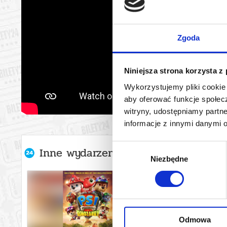
Zgoda
Niniejsza strona korzysta z
Wykorzystujemy pliki cookie 
aby oferować funkcje społecz
witryny, udostępniamy part
informacje z innymi danymi 
Wybór
Inne wydarzenia organizatora
Niezbędne
zgody
Odmowa