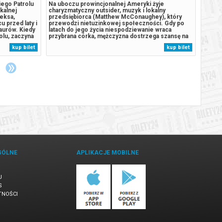
iego Patrolu
Na uboczu prowincjonalnej Ameryki żyje
Peter 
ikalnej
charyzmatyczny outsider, muzyk i lokalny
samotn
eksa,
przedsiębiorca (Matthew McConaughey), który
się z 
u przed laty i
przewodzi nietuzinkowej społeczności. Gdy po
przest
aurów. Kiedy
latach do jego życia niespodziewanie wraca
jego i
olu, zaczyna
przybrana córka, mężczyzna dostrzega szansę na
Gdy ro
aturalne
odbudowanie relacji i stworzenie prawdziwego
presja
kup bilet
kup bilet
omnego,
rodzinnego biznesu. Ich wspólna przyszłość
która 
.
szybko jednak staje pod znakiem zapytania -
niepok
konkurenci...
GÓLNE
APLIKACJE MOBILNE
U
S
TNOŚCI