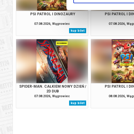
PSI PATROL I DINOZAURY
PSI PATROL I D
07.08.2026, Wągrowiec
07.08.2026, Wą
kup bilet
SPIDER-MAN. CAŁKIEM NOWY DZIEŃ /
PSI PATROL I D
2D DUB
07.08.2026, Wągrowiec
08.08.2026, Wą
kup bilet