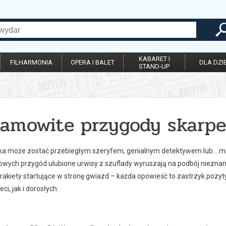
KABARET I
FILHARMONIA
OPERA I BALET
DLA DZIE
STAND-UP
samowite przygody skarpe
ka może zostać przebiegłym szeryfem, genialnym detektywem lub… m
nowych przygód ulubione urwisy z szuflady wyruszają na podbój niezna
rakiety startujące w stronę gwiazd – każda opowieść to zastrzyk pozyt
ci, jak i dorosłych.