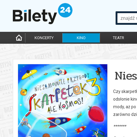
KONCERTY
KINO
TEATR
Nie
Czy skarpet
odsłonie ki
mody, aż po 
zarówno dzie
*******