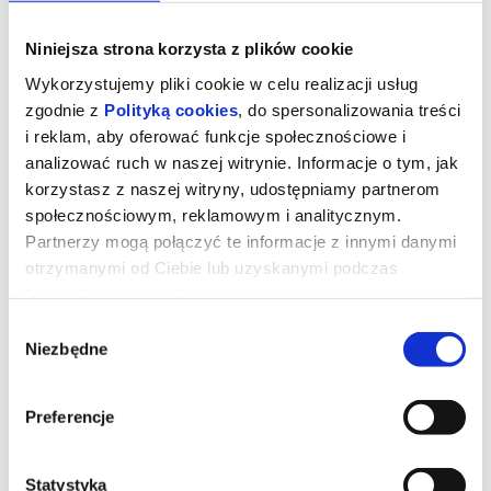
Niniejsza strona korzysta z plików cookie
Wykorzystujemy pliki cookie w celu realizacji usług
zgodnie z
Polityką cookies
, do spersonalizowania treści
i reklam, aby oferować funkcje społecznościowe i
analizować ruch w naszej witrynie. Informacje o tym, jak
korzystasz z naszej witryny, udostępniamy partnerom
społecznościowym, reklamowym i analitycznym.
Partnerzy mogą połączyć te informacje z innymi danymi
otrzymanymi od Ciebie lub uzyskanymi podczas
korzystania z ich usług.
Ojczyzna
Wybór
Niezbędne
zgody
"Ojczyzna" opowiada o relacji między Thomasem Mannem
(Hanns Zischler), laureatem Nagrody Nobla w dziedzinie literatury,
Preferencje
a jego córką Eriką (Sandra Hüller) – aktorką i pisarką. Akcja
rozgrywa się w szczytowym okresie zimnej wojny. Ojciec i córka
wyruszają w trudną, pełną emocji podróż czarnym Buickiem przez
zrujnowane Niemcy – z Frankfurtu pod kontrolą amerykańską do
Weimaru pod wpływem sowieckim. Po raz pierwszy od wojny
Statystyka