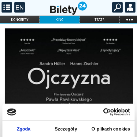
...
KONCERTY
KINO
TEATR
KABARET I
FILHARMONIA
OPERA I BALET
STAND-UP
DLA DZIECI
ONLINE
KARNETY
Zgoda
Szczegóły
O plikach cookies