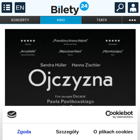
...
KONCERTY
KINO
TEATR
KABARET I
FILHARMONIA
OPERA I BALET
STAND-UP
DLA DZIECI
ONLINE
KARNETY
Zgoda
Szczegóły
O plikach cookies