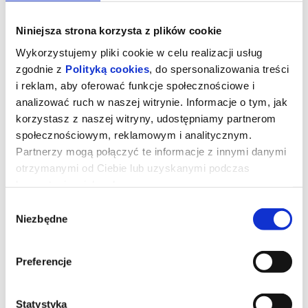
Niniejsza strona korzysta z plików cookie
Wykorzystujemy pliki cookie w celu realizacji usług
zgodnie z
Polityką cookies
, do spersonalizowania treści
i reklam, aby oferować funkcje społecznościowe i
analizować ruch w naszej witrynie. Informacje o tym, jak
korzystasz z naszej witryny, udostępniamy partnerom
społecznościowym, reklamowym i analitycznym.
Partnerzy mogą połączyć te informacje z innymi danymi
otrzymanymi od Ciebie lub uzyskanymi podczas
korzystania z ich usług.
Ojczyzna
Wybór
Niezbędne
zgody
"Ojczyzna" opowiada o relacji między Thomasem Mannem
(Hanns Zischler), laureatem Nagrody Nobla w dziedzinie literatury,
Preferencje
a jego córką Eriką (Sandra Hüller) – aktorką i pisarką. Akcja
rozgrywa się w szczytowym okresie zimnej wojny. Ojciec i córka
wyruszają w trudną, pełną emocji podróż czarnym Buickiem przez
zrujnowane Niemcy – z Frankfurtu pod kontrolą amerykańską do
Weimaru pod wpływem sowieckim. Po raz pierwszy od wojny
Statystyka