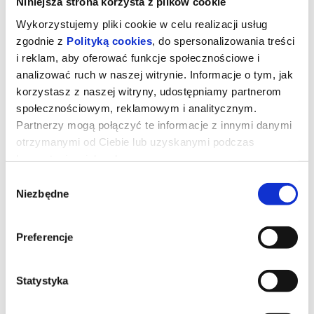
Niniejsza strona korzysta z plików cookie
Wykorzystujemy pliki cookie w celu realizacji usług
zgodnie z
Polityką cookies
, do spersonalizowania treści
i reklam, aby oferować funkcje społecznościowe i
analizować ruch w naszej witrynie. Informacje o tym, jak
korzystasz z naszej witryny, udostępniamy partnerom
społecznościowym, reklamowym i analitycznym.
Partnerzy mogą połączyć te informacje z innymi danymi
otrzymanymi od Ciebie lub uzyskanymi podczas
korzystania z ich usług.
Wybór
Niezbędne
zgody
Pasażer
Preferencje
Młoda para, która była świadkiem makabrycznego wypadku na
autostradzie, staje się celem demonicznej siły czyhającej na ich
życie.
Statystyka
*******
Bezpieczne zakupy w Bilety24. W przypadku odwołania