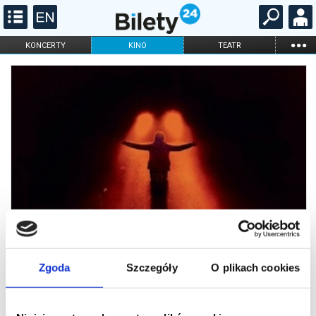
...
KONCERTY
KINO
TEATR
KABARET I
FILHARMONIA
OPERA I BALET
STAND-UP
DLA DZIECI
ONLINE
KARNETY
Zgoda
Szczegóły
O plikach cookies