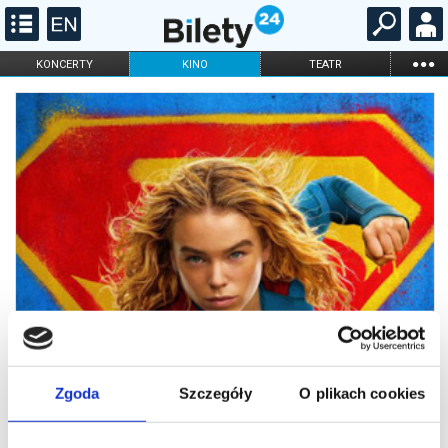
...
KONCERTY
KINO
TEATR
KABARET I
FILHARMONIA
OPERA I BALET
STAND-UP
DLA DZIECI
ONLINE
KARNETY
Zgoda
Szczegóły
O plikach cookies