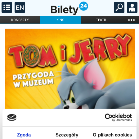
...
KONCERTY
KINO
TEATR
KABARET I
FILHARMONIA
OPERA I BALET
STAND-UP
DLA DZIECI
ONLINE
KARNETY
Zgoda
Szczegóły
O plikach cookies