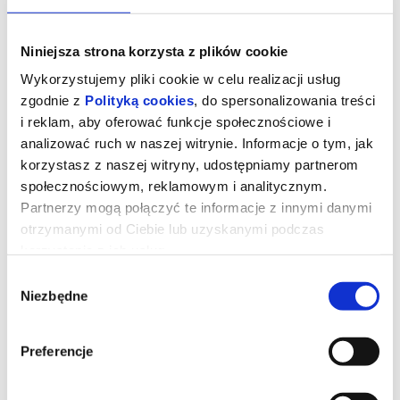
Niniejsza strona korzysta z plików cookie
Wykorzystujemy pliki cookie w celu realizacji usług
zgodnie z
Polityką cookies
, do spersonalizowania treści
i reklam, aby oferować funkcje społecznościowe i
analizować ruch w naszej witrynie. Informacje o tym, jak
korzystasz z naszej witryny, udostępniamy partnerom
społecznościowym, reklamowym i analitycznym.
Partnerzy mogą połączyć te informacje z innymi danymi
otrzymanymi od Ciebie lub uzyskanymi podczas
korzystania z ich usług.
Tom i Jerry: Przygoda w muzeum
Wybór
Niezbędne
zgody
Podczas pościgu w nowojorskim Metropolitan Museum Tom i
Jerry przypadkowo uruchamiają mityczny Astralny Kompas, który
Preferencje
przenosi ich do olśniewającego Złotego Miasta rodem ze
starożytnych legend. Tom zostaje uznany za bóstwo i staje się
ulubieńcem władcy oraz jego poddanych. Tymczasem Jerry
wpada w sidła niebezpiecznego szczurzego bossa. Gdy losy