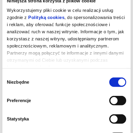
Niniejsza strona korzysta z plików cookie
Wykorzystujemy pliki cookie w celu realizacji usług
zgodnie z
Polityką cookies
, do spersonalizowania treści
i reklam, aby oferować funkcje społecznościowe i
analizować ruch w naszej witrynie. Informacje o tym, jak
korzystasz z naszej witryny, udostępniamy partnerom
społecznościowym, reklamowym i analitycznym.
Partnerzy mogą połączyć te informacje z innymi danymi
otrzymanymi od Ciebie lub uzyskanymi podczas
korzystania z ich usług.
Wybór
Niezbędne
zgody
Backrooms. Bez wyjścia
Preferencje
W piwnicy salonu meblowego pojawia się przejście do
przerażającego, równoległego świata.
Statystyka
*******
Bezpieczne zakupy w Bilety24. W przypadku odwołania