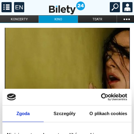
...
KONCERTY
KINO
TEATR
KABARET I
FILHARMONIA
OPERA I BALET
STAND-UP
DLA DZIECI
ONLINE
KARNETY
Zgoda
Szczegóły
O plikach cookies