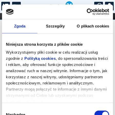
...
KONCERTY
KINO
TEATR
KABARET I
Bilety na: Oto Rabcio!
FILHARMONIA
OPERA I BALET
Zgoda
Szczegóły
O plikach cookies
STAND-UP
DLA DZIECI
ONLINE
KARNETY
Niniejsza strona korzysta z plików cookie
Wykorzystujemy pliki cookie w celu realizacji usług
zgodnie z
Polityką cookies
, do spersonalizowania treści
i reklam, aby oferować funkcje społecznościowe i
Rabka Zdrój, Orkana 3C
analizować ruch w naszej witrynie. Informacje o tym, jak
13.08.2026, g. 11:00 (czwartek)
korzystasz z naszej witryny, udostępniamy partnerom
społecznościowym, reklamowym i analitycznym.
cena - od 37,00 pln
Partnerzy mogą połączyć te informacje z innymi danymi
otrzymanymi od Ciebie lub uzyskanymi podczas
Organizator:
Teatr Lalek Rabcio
korzystania z ich usług.
Zakończenie sprzedaży online: 13.08.2026, g. 10:00
Wybór
Niezbędne