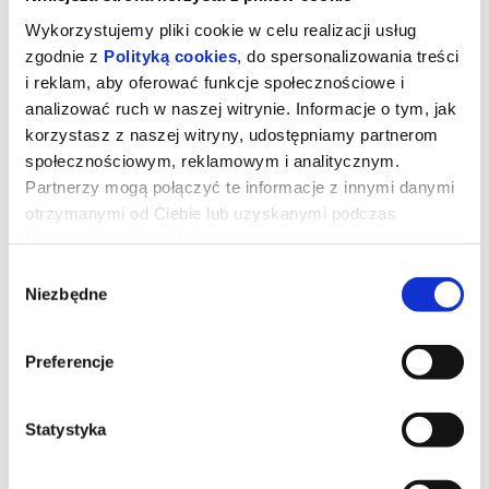
Wykorzystujemy pliki cookie w celu realizacji usług
zgodnie z
Polityką cookies
, do spersonalizowania treści
i reklam, aby oferować funkcje społecznościowe i
analizować ruch w naszej witrynie. Informacje o tym, jak
korzystasz z naszej witryny, udostępniamy partnerom
społecznościowym, reklamowym i analitycznym.
Partnerzy mogą połączyć te informacje z innymi danymi
otrzymanymi od Ciebie lub uzyskanymi podczas
korzystania z ich usług.
Wybór
Niezbędne
zgody
Dzień Objawienia
Preferencje
Gdybyś dowiedział się, że nie jesteśmy sami, gdyby ktoś ci to
pokazał i udowodnił, bałbyś się?
Statystyka
*******
Bezpieczne zakupy w Bilety24. W przypadku odwołania
wydarzenia, gwarantujemy automatyczny zwrot środków