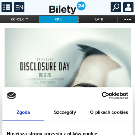
...
KONCERTY
KINO
TEATR
KABARET I
FILHARMONIA
OPERA I BALET
STAND-UP
DLA DZIECI
ONLINE
KARNETY
Zgoda
Szczegóły
O plikach cookies
Niniejsza strona korzysta z plików cookie