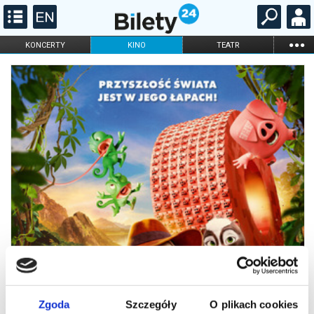
...
KONCERTY
KINO
TEATR
KABARET I
FILHARMONIA
OPERA I BALET
STAND-UP
DLA DZIECI
ONLINE
KARNETY
Zgoda
Szczegóły
O plikach cookies