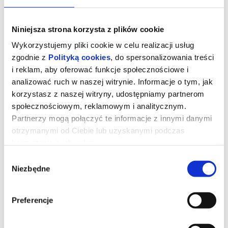
Niniejsza strona korzysta z plików cookie
Wykorzystujemy pliki cookie w celu realizacji usług
zgodnie z
Polityką cookies
, do spersonalizowania treści
i reklam, aby oferować funkcje społecznościowe i
analizować ruch w naszej witrynie. Informacje o tym, jak
korzystasz z naszej witryny, udostępniamy partnerom
społecznościowym, reklamowym i analitycznym.
Partnerzy mogą połączyć te informacje z innymi danymi
otrzymanymi od Ciebie lub uzyskanymi podczas
korzystania z ich usług.
Kurozając i świątynia Świstaka
Wybór
Niezbędne
zgody
Gdy wyjątkowy pół kurczak, pół zając odkrywa, że nie jest sam i
Preferencje
ma siostrę, a cały gatunek kurozająców potrzebuje ratunku,
wyrusza w ryzykowną podróż do legendarnej Świątyni Świstaka.
Tylko ukryta tam moc może odmienić ich los. Przed nim
niebezpieczna droga, przeciwnicy gotowi na wszystko i decyzja,