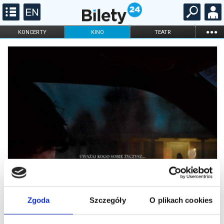
...
KONCERTY
KINO
TEATR
KABARET I
FILHARMONIA
OPERA I BALET
STAND-UP
DLA DZIECI
ONLINE
KARNETY
Zgoda
Szczegóły
O plikach cookies