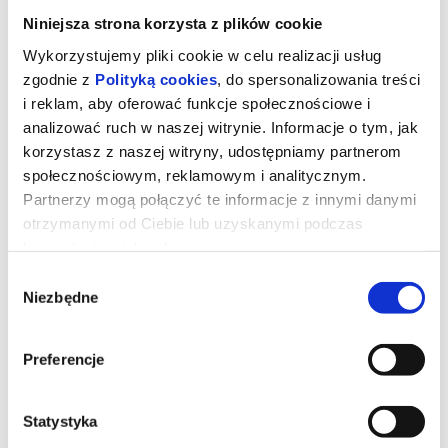
Niniejsza strona korzysta z plików cookie
Wykorzystujemy pliki cookie w celu realizacji usług
zgodnie z
Polityką cookies
, do spersonalizowania treści
i reklam, aby oferować funkcje społecznościowe i
analizować ruch w naszej witrynie. Informacje o tym, jak
korzystasz z naszej witryny, udostępniamy partnerom
społecznościowym, reklamowym i analitycznym.
Partnerzy mogą połączyć te informacje z innymi danymi
otrzymanymi od Ciebie lub uzyskanymi podczas
korzystania z ich usług.
Wybór
OBSESJA
Niezbędne
zgody
Bear (Michael Johnston) platonicznie zakochany w swojej
Preferencje
przyjaciółce Nikki (Inde Navarrette), chce zdobyć serce ukochanej i
postanawia spełnić swoje marzenie za pomocą taniej zabawki
spełniające życzenia "One Wish Willow". Zabawka naprawdę
działa i chłopak otrzymuje dokładnie to, o co prosił, ale wkrótce
Statystyka
odkrywa, że niektóre pragnienia mają mroczną, złowrogą cenę.