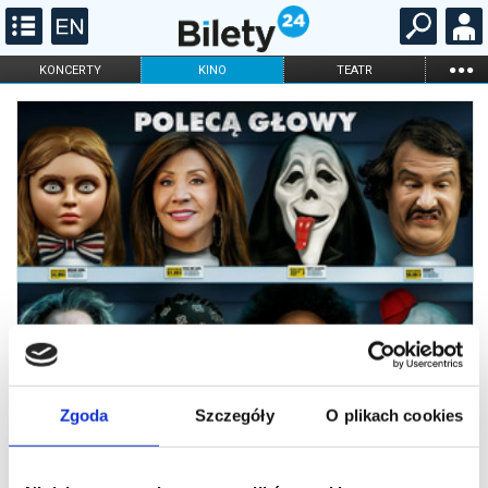
...
KONCERTY
KINO
TEATR
KABARET I
FILHARMONIA
OPERA I BALET
STAND-UP
DLA DZIECI
ONLINE
KARNETY
Zgoda
Szczegóły
O plikach cookies