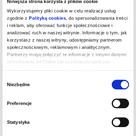
Niniejsza strona korzysta z plików cookie
Wykorzystujemy pliki cookie w celu realizacji usług
zgodnie z
Polityką cookies
, do spersonalizowania treści
i reklam, aby oferować funkcje społecznościowe i
analizować ruch w naszej witrynie. Informacje o tym, jak
korzystasz z naszej witryny, udostępniamy partnerom
społecznościowym, reklamowym i analitycznym.
Partnerzy mogą połączyć te informacje z innymi danymi
otrzymanymi od Ciebie lub uzyskanymi podczas
korzystania z ich usług.
Wybór
Niezbędne
zgody
Straszny film dubbing
Preferencje
Dwóch przyjaciół po raz kolejny wpada w sam środek chaosu z
udziałem zabójców, potworów i nadprzyrodzonych istot.
Statystyka
*******
Bezpieczne zakupy w Bilety24. W przypadku odwołania