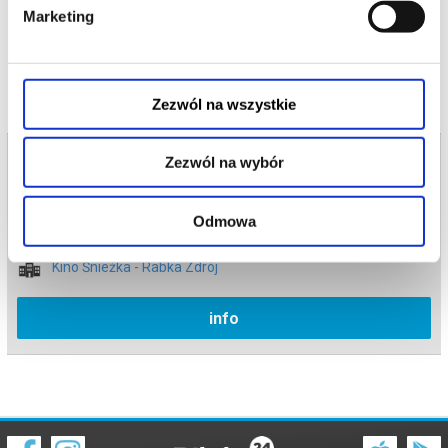
wydarzenia, gwarantujemy automatyczny zwrot środków
Marketing
potwierdzony komunikatem wysyłanym na adres e-mail, podany
podczas zakupu.
Zezwól na wszystkie
Bilety na termin:
Zezwól na wybór
15.06.2026 , g. 16:45 (poniedziałek)
15.06.2026 , g. 16:45
Odmowa
Rabka Zdrój
Kino Śnieżka - Rabka Zdrój
info