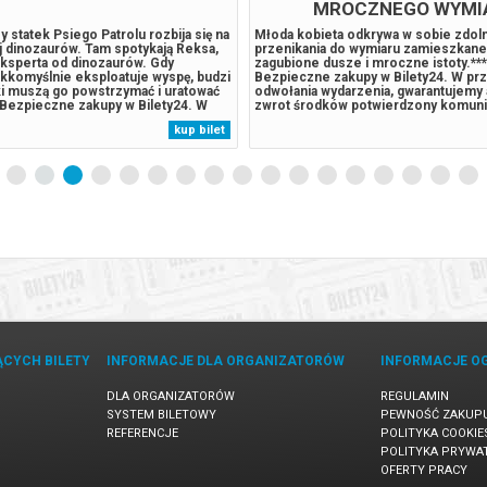
MROCZNEGO WYMI
 statek Psiego Patrolu rozbija się na
Młoda kobieta odkrywa w sobie zdol
j dinozaurów. Tam spotykają Reksa,
przenikania do wymiaru zamieszkan
ksperta od dinozaurów. Gdy
zagubione dusze i mroczne istoty.***
kkomyślnie eksploatuje wyspę, budzi
Bezpieczne zakupy w Bilety24. W pr
ki muszą go powstrzymać i uratować
odwołania wydarzenia, gwarantujemy
 Bezpieczne zakupy w Bilety24. W
zwrot środków potwierdzony komun
wołania wydarzenia, gwarantujemy
wysyłanym na adres e-mail, podany 
kup bilet
 zwrot środków potwierdzony
zakupu.
wysyłanym na adres...
ĄCYCH BILETY
INFORMACJE DLA ORGANIZATORÓW
INFORMACJE O
DLA ORGANIZATORÓW
REGULAMIN
SYSTEM BILETOWY
PEWNOŚĆ ZAKUP
REFERENCJE
POLITYKA COOKIE
POLITYKA PRYWA
OFERTY PRACY