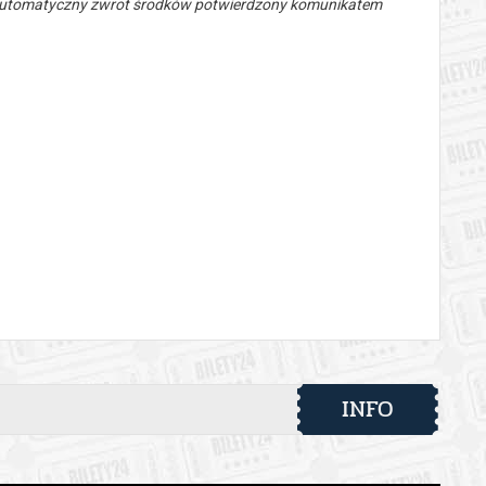
 automatyczny zwrot środków potwierdzony komunikatem
INFO