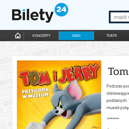
KONCERTY
KINO
TEATR
Tom
Podczas poś
olśniewając
poddanych. 
musieli połą
*******