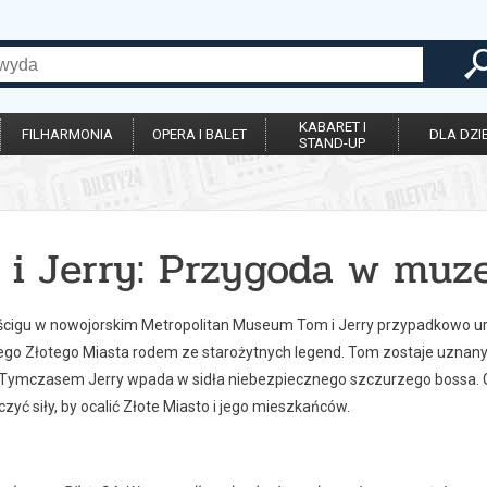
KABARET I
FILHARMONIA
OPERA I BALET
DLA DZIE
STAND-UP
 i Jerry: Przygoda w mu
cigu w nowojorskim Metropolitan Museum Tom i Jerry przypadkowo uru
ego Złotego Miasta rodem ze starożytnych legend. Tom zostaje uznany 
Tymczasem Jerry wpada w sidła niebezpiecznego szczurzego bossa. G
czyć siły, by ocalić Złote Miasto i jego mieszkańców.