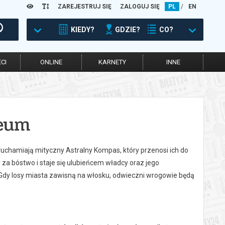
ZAREJESTRUJ SIĘ
ZALOGUJ SIĘ
PL
/
EN
KIEDY?
GDZIE?
CO?
CI
ONLINE
KARNETY
INNE
zeum
chamiają mityczny Astralny Kompas, który przenosi ich do
za bóstwo i staje się ulubieńcem władcy oraz jego
dy losy miasta zawisną na włosku, odwieczni wrogowie będą