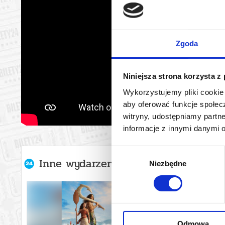
Zgoda
Niniejsza strona korzysta z
Wykorzystujemy pliki cookie 
aby oferować funkcje społecz
witryny, udostępniamy part
informacje z innymi danymi 
Wybór
Inne wydarzenia organizatora
Niezbędne
zgody
Odmowa