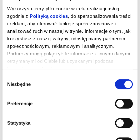
Wykorzystujemy pliki cookie w celu realizacji usług
zgodnie z
Polityką cookies
, do spersonalizowania treści
i reklam, aby oferować funkcje społecznościowe i
analizować ruch w naszej witrynie. Informacje o tym, jak
korzystasz z naszej witryny, udostępniamy partnerom
społecznościowym, reklamowym i analitycznym.
Partnerzy mogą połączyć te informacje z innymi danymi
otrzymanymi od Ciebie lub uzyskanymi podczas
korzystania z ich usług.
Wybór
Niezbędne
zgody
Toy Story 5
Preferencje
Kowboj Chudy wraz z przyjaciółmi mierzy się z nową technologią
popularną wśród dzieci.
Statystyka
*******
Bezpieczne zakupy w Bilety24. W przypadku odwołania
wydarzenia, gwarantujemy automatyczny zwrot środków