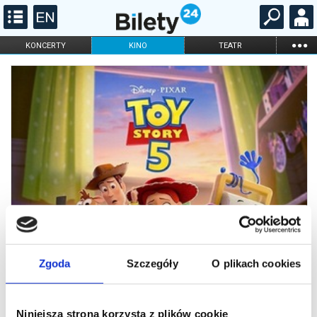
...
KONCERTY
KINO
TEATR
KABARET I
FILHARMONIA
OPERA I BALET
STAND-UP
DLA DZIECI
ONLINE
KARNETY
Zgoda
Szczegóły
O plikach cookies
Niniejsza strona korzysta z plików cookie