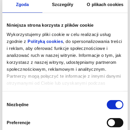
Zgoda
Szczegóły
O plikach cookies
Niniejsza strona korzysta z plików cookie
Wykorzystujemy pliki cookie w celu realizacji usług
zgodnie z
Polityką cookies
, do spersonalizowania treści
i reklam, aby oferować funkcje społecznościowe i
analizować ruch w naszej witrynie. Informacje o tym, jak
korzystasz z naszej witryny, udostępniamy partnerom
społecznościowym, reklamowym i analitycznym.
Partnerzy mogą połączyć te informacje z innymi danymi
Sprawiedliwość owiec
otrzymanymi od Ciebie lub uzyskanymi podczas
korzystania z ich usług.
Wybór
George Hardy (Hugh Jackman) to pasterz, który kocha swoje owce
Niezbędne
zgody
i hoduje je wyłącznie dla wełny. Każdej nocy czyta im na głos
kryminały, udając, że owce je rozumieją, nie podejrzewając, że nie
tylko je rozumieją, ale także godzinami dyskutują o tym, kto jest
sprawcą zbrodni.
Preferencje
Kiedy George zostaje znaleziony martwy w tajemniczych