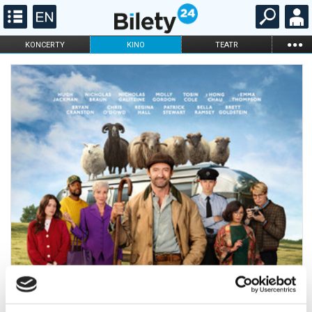
...
KONCERTY
KINO
TEATR
KABARET I
FILHARMONIA
OPERA I BALET
STAND-UP
DLA DZIECI
ONLINE
KARNETY