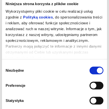
Niniejsza strona korzysta z plików cookie
Wykorzystujemy pliki cookie w celu realizacji usług
zgodnie z
Polityką cookies
, do spersonalizowania treści
i reklam, aby oferować funkcje społecznościowe i
analizować ruch w naszej witrynie. Informacje o tym, jak
korzystasz z naszej witryny, udostępniamy partnerom
społecznościowym, reklamowym i analitycznym.
Partnerzy mogą połączyć te informacje z innymi danymi
otrzymanymi od Ciebie lub uzyskanymi podczas
korzystania z ich usług.
Wybór
Niezbędne
zgody
Backrooms. Bez wyjścia
Preferencje
Gdzieś obok naszego świata istnieje inny, równoległy,
nieskończony labirynt pozornie pustych korytarzy. Módl się, by tam
nie trafić.
Statystyka
*******