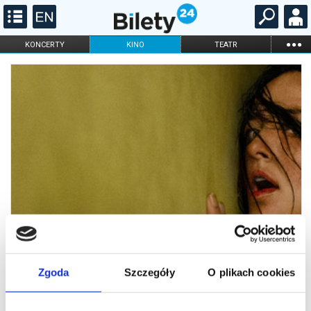
...
KONCERTY
KINO
TEATR
KABARET I
FILHARMONIA
OPERA I BALET
STAND-UP
DLA DZIECI
ONLINE
KARNETY
Zgoda
Szczegóły
O plikach cookies