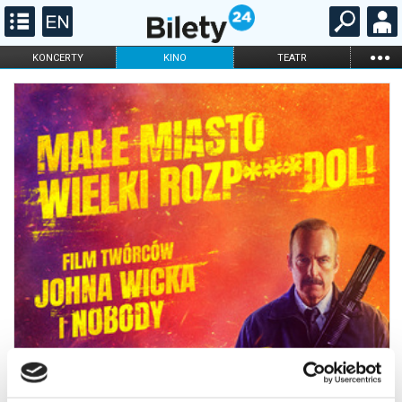
...
KONCERTY
KINO
TEATR
KABARET I
FILHARMONIA
OPERA I BALET
STAND-UP
DLA DZIECI
ONLINE
KARNETY