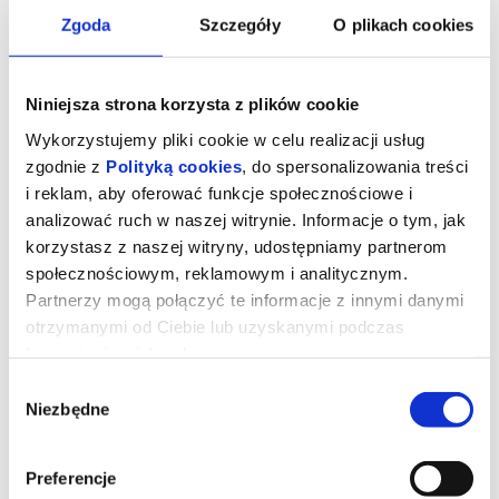
Zgoda
Szczegóły
O plikach cookies
Niniejsza strona korzysta z plików cookie
Wykorzystujemy pliki cookie w celu realizacji usług
zgodnie z
Polityką cookies
, do spersonalizowania treści
i reklam, aby oferować funkcje społecznościowe i
analizować ruch w naszej witrynie. Informacje o tym, jak
korzystasz z naszej witryny, udostępniamy partnerom
społecznościowym, reklamowym i analitycznym.
Partnerzy mogą połączyć te informacje z innymi danymi
Normal
otrzymanymi od Ciebie lub uzyskanymi podczas
korzystania z ich usług.
Wybór
“Normal”, reż. Ben Wheatley, USA, 2025, 90’
Niezbędne
Bob Odenkirk w najnowszym akcyjniaku twórców serii „John Wick”
zgody
oraz „Nobody”! „Normal” nie przebiera w środkach – to
bezkompromisowa rozrywka pełna napięcia, szalonego tempa,
widowiskowej akcji i gęstej atmosfery.
Dla szeryfa Ulyssesa (Bob Odenkirk) tymczasowe oddelegowanie
Preferencje
do urokliwego miasteczka Normal miało być szansą na nowy