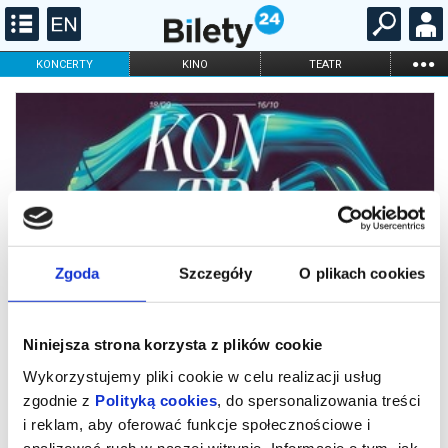
...
KONCERTY
KINO
TEATR
KABARET I
FILHARMONIA
OPERA I BALET
STAND-UP
DLA DZIECI
ONLINE
KARNETY
Zgoda
Szczegóły
O plikach cookies
Niniejsza strona korzysta z plików cookie
3. Mahlera: Miejsce: Akademia
Wykorzystujemy pliki cookie w celu realizacji usług
Muzyczna w Bydgoszczy
zgodnie z
Polityką cookies
, do spersonalizowania treści
i reklam, aby oferować funkcje społecznościowe i
analizować ruch w naszej witrynie. Informacje o tym, jak