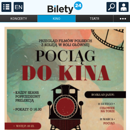
...
KONCERTY
KINO
TEATR
KABARET I
FILHARMONIA
OPERA I BALET
STAND-UP
DLA DZIECI
ONLINE
KARNETY