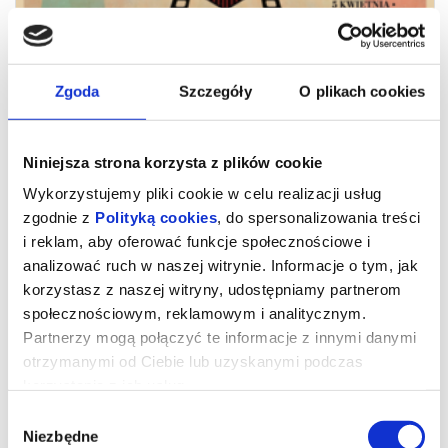
Zgoda
Szczegóły
O plikach cookies
Niniejsza strona korzysta z plików cookie
Wykorzystujemy pliki cookie w celu realizacji usług
zgodnie z
Polityką cookies
, do spersonalizowania treści
i reklam, aby oferować funkcje społecznościowe i
analizować ruch w naszej witrynie. Informacje o tym, jak
Pociąg do kina: Mniejsze niebo
korzystasz z naszej witryny, udostępniamy partnerom
społecznościowym, reklamowym i analitycznym.
Partnerzy mogą połączyć te informacje z innymi danymi
Pociąg do kina: „Mniejsze niebo”, reż. Janusz Morgenstern,
Polska, 1980, 96’
otrzymanymi od Ciebie lub uzyskanymi podczas
Artur (R. Wilhelmi), mężczyzna w średnim wieku, naukowiec
korzystania z ich usług.
nieoczekiwanie dla bliskich decyduje się mieszkać na dworcu –
spać w hotelu dworcowym, jeść posiłki w barach, przechadzać się
Wybór
w granicach obiektu. Przypadkowe spotkanie z przyjacielem
Filipem (W. Kowalski) prowadzi do próby zdiagnozowania
Niezbędne
zgody
outsidera przez lekarza psychiatrę (J. Zaorski) – bezskutecznie.