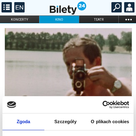
...
KONCERTY
KINO
TEATR
KABARET I
FILHARMONIA
OPERA I BALET
STAND-UP
DLA DZIECI
ONLINE
KARNETY
Zgoda
Szczegóły
O plikach cookies