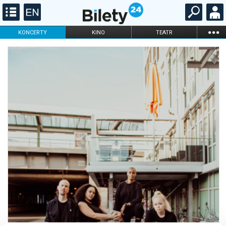
...
KONCERTY
KINO
TEATR
KABARET I
FILHARMONIA
OPERA I BALET
STAND-UP
DLA DZIECI
ONLINE
KARNETY