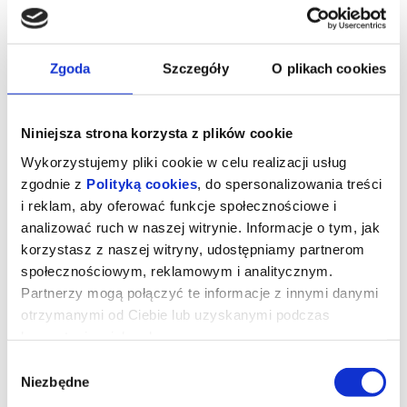
Zgoda
Szczegóły
O plikach cookies
Niniejsza strona korzysta z plików cookie
Wykorzystujemy pliki cookie w celu realizacji usług
zgodnie z
Polityką cookies
, do spersonalizowania treści
i reklam, aby oferować funkcje społecznościowe i
analizować ruch w naszej witrynie. Informacje o tym, jak
korzystasz z naszej witryny, udostępniamy partnerom
społecznościowym, reklamowym i analitycznym.
Lublin Jazz Festiwal: Forever
Partnerzy mogą połączyć te informacje z innymi danymi
Forward: ØKSE (US/DK/SE)
otrzymanymi od Ciebie lub uzyskanymi podczas
korzystania z ich usług.
Wybór
Międzynarodowy projekt balansujący na granicy jazzu, hip-hopu,
Niezbędne
elektroniki i haitańskiego vodou. Ich debiutancki album ukazał się
zgody
w 2024 roku w cenionej wytwórni Backwoodz. Zespół tworzy