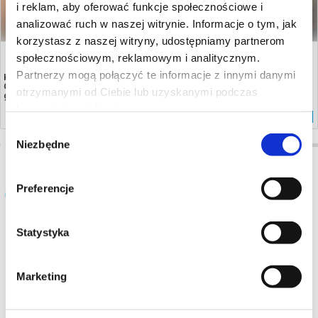
i reklam, aby oferować funkcje społecznościowe i
analizować ruch w naszej witrynie. Informacje o tym, jak
korzystasz z naszej witryny, udostępniamy partnerom
SEN O MIEŚCIE
społecznościowym, reklamowym i analitycznym.
Partnerzy mogą połączyć te informacje z innymi danymi
Kultowe widowisko plenerowe „Sen o Mieście” w reżyserii Janusza
Opryńskiego powraca na Dziedziniec Muzeum Narodowego w nowej,
otrzymanymi od Ciebie lub uzyskanymi podczas
głęboko poruszającej odsłonie,...
15.08.2026, Lublin
korzystania z ich usług.
kup bilet
Wybór
Niezbędne
zgody
Popularne w serwisie
Preferencje
Statystyka
Marketing