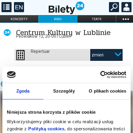
...
KONCERTY
KINO
TEATR
KABARET I
FILHARMONIA
OPERA I BALET
Centrum Kultury w Lublinie
STAND-UP
Peowiaków 12, 20-007 Lublin
DLA DZIECI
ONLINE
KARNETY
Repertuar
zmień
Wydarzenia w wybranym obiekcie
Zgoda
Szczegóły
O plikach cookies
Niniejsza strona korzysta z plików cookie
Wykorzystujemy pliki cookie w celu realizacji usług
zgodnie z
Polityką cookies
, do spersonalizowania treści