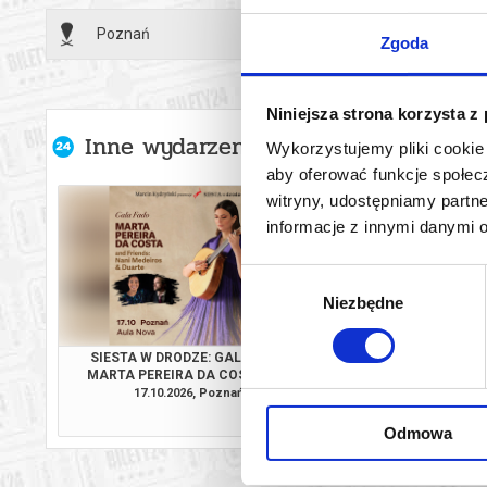
Poznań
27.09.2
Zgoda
Partner: Ak
Patron medi
Niniejsza strona korzysta z
Inne wydarzenia organizatora
Wykorzystujemy pliki cookie 
To będzie wi
aby oferować funkcje społecz
się udziałe
witryny, udostępniamy part
*******
informacje z innymi danymi 
Bezpieczne 
Wybór
wysyłanym n
Niezbędne
zgody
SIESTA W DRODZE: GALA FADO.
CHARYTATYWNY
MARTA PEREIRA DA COSTA AND
FORTEPIA
FRIENDS: NANI MEDEIROS & DUARTE
17.10.2026, Poznań
08.12.2026, P
kup bilet
Odmowa