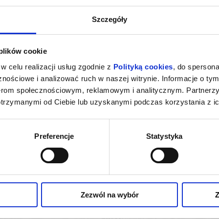
Aula Nova Akademii Muzycz
025 , g. 18:00
(sobota)
Szczegóły
Poznaniu
ademia Muzyczna im. I.J. Paderewskiego w Poznaniu
alny: Radio Poznań
 plików cookie
w celu realizacji usług zgodnie z
Polityką cookies
, do spersona
eczór pełen wzruszeń, wspomnień i spotkań artystycznych, które tworzą
nościowe i analizować ruch w naszej witrynie. Informacje o tym
m każdego z Państwa!
nerom społecznościowym, reklamowym i analitycznym. Partnerz
otrzymanymi od Ciebie lub uzyskanymi podczas korzystania z ic
zakupy w Bilety24. W przypadku odwołania wydarzenia, gwarantujemy
a adres e-mail, podany podczas zakupu.
Preferencje
Statystyka
 RECITAL
NOWY
oznań
kup bilet
Zezwól na wybór
Z