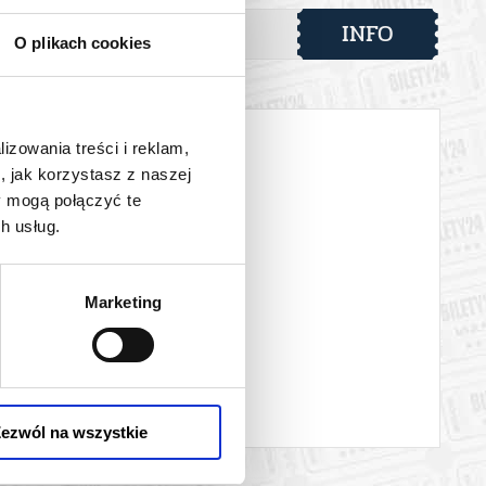
INFO
nej w
O plikach cookies
lizowania treści i reklam,
 historię „Partesu”. Niech jubileuszowe święto muzyki stanie
, jak korzystasz z naszej
y mogą połączyć te
h usług.
 automatyczny zwrot środków potwierdzony komunikatem
Marketing
ezwól na wszystkie