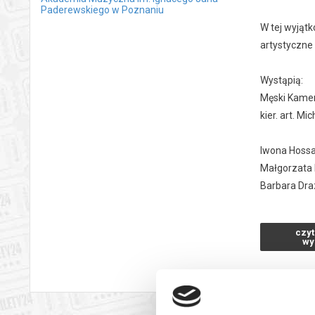
Paderewskiego w Poznaniu
W tej wyjątk
artystyczne 
Wystąpią:
Męski Kame
kier. art. M
Iwona Hoss
Małgorzata
Barbara Dr
Gerard Eder
The Hilgrim
czyt
Lombard
wy
Słowo wstęp
Prowadzenie