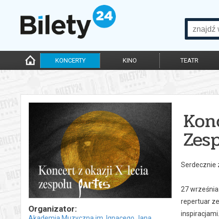
KONCERTY
KINO
TEATR
Kon
Zes
Serdecznie 
27 września
repertuar ze
Organizator:
inspiracjami
Akademia Muzyczna im. Ignacego Jana