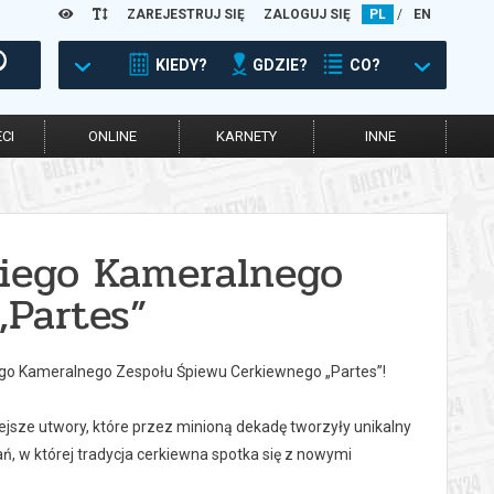
ZAREJESTRUJ SIĘ
ZALOGUJ SIĘ
PL
/
EN
KIEDY?
GDZIE?
CO?
CI
ONLINE
KARNETY
INNE
kiego Kameralnego
„Partes”
ego Kameralnego Zespołu Śpiewu Cerkiewnego „Partes”!
ejsze utwory, które przez minioną dekadę tworzyły unikalny
ń, w której tradycja cerkiewna spotka się z nowymi