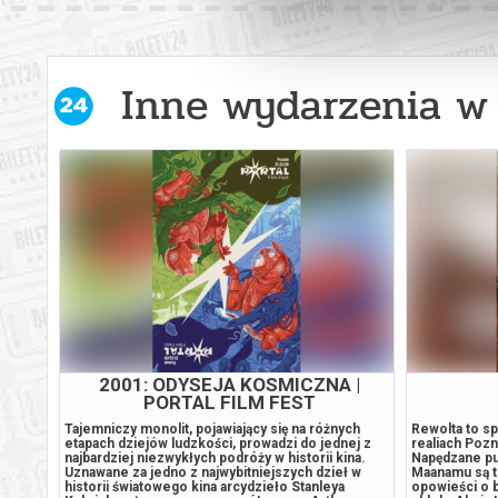
Inne wydarzenia w 
ZAPROSZENIE
 Gluck
Joe i Angela są małżeństwem z kilkunastoletnim
To nie jest s
stażem. Z pozoru ich związek wydaje się wręcz
kobietach, k
mi w
wzorcowy: zgodne, spokojne życie w porządnej
Stanisław Ign
dzielnicy, udane dziecko, niezły status materialny.
wojną Warszaw
zy nimi
Jednak pod powierzchnią kryją się wzajemne
Przed kobieta