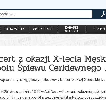
KABARET I
FILHARMONIA
OPERA I BALET
DLA DZIE
STAND-UP
cert z okazji X-lecia Męs
połu Śpiewu Cerkiewnego 
zapraszamy na wyjątkowy jubileuszowy koncert z okazji X-lecia Męski
 2025 roku o godzinie 18:00 w Auli Nova w Poznaniu zabrzmią najpiękni
społu. To muzyczna podróż przez dziesięć lat artystycznych poszukiwa
.