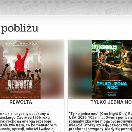
pobliżu
WITKACJA
KINO BEZ BARIER: W
SENTYMENTALN
pektakl o Witkacym. To spektakl o
Film „Wartość Sentymentalna” Joachi
tóre dziś mówią własnym głosem.
Czas trwania: 2 godziny i 17 minut. Fi
acy Witkiewicz ucieka z ogarniętej
powyżej 16 roku życia. Kraje produkcji
y – ale nie ucieknie przed nimi.
Francja, Niemcy, Norwegia, Szwecja.
mi, które kochał, porzucał,
dramat, komedia W życiu dwóch sióstr