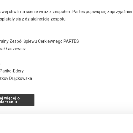
owej chwili na scenie wraz z zespołem Partes pojawią się zaprzyjaźnien
splatały się z działalnością zespołu.
ralny Zespół Śpiewu Cerkiewnego PARTES
ichał Łaszewicz
a
 Pańko-Edery
azkov Drążkowska
y
s
aj więcej o
darzeniu
ne: Mikołaj Rykowski
 koncertu: Sławomir Bajew