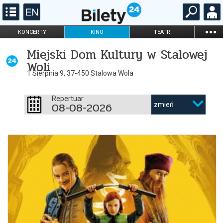
...
KONCERTY
KINO
TEATR
KABARET I
FILHARMONIA
OPERA I BALET
Miejski Dom Kultury w Stalowej
STAND-UP
Woli
DLA DZIECI
ONLINE
KARNETY
1 Sierpnia 9, 37-450 Stalowa Wola
Repertuar
08-08-2026
zmień