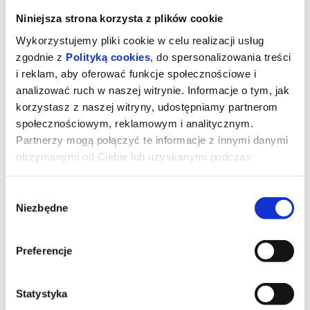
Niniejsza strona korzysta z plików cookie
FANTASTYCZNY ANGELO
Wykorzystujemy pliki cookie w celu realizacji usług
zgodnie z
Polityką cookies
, do spersonalizowania treści
czytaj opis
i reklam, aby oferować funkcje społecznościowe i
analizować ruch w naszej witrynie. Informacje o tym, jak
korzystasz z naszej witryny, udostępniamy partnerom
społecznościowym, reklamowym i analitycznym.
Partnerzy mogą połączyć te informacje z innymi danymi
otrzymanymi od Ciebie lub uzyskanymi podczas
korzystania z ich usług.
Wybór
Niezbędne
zgody
REQUIEM DLA SNU (RE-RELEASE)
Preferencje
08.08.2026
Statystyka