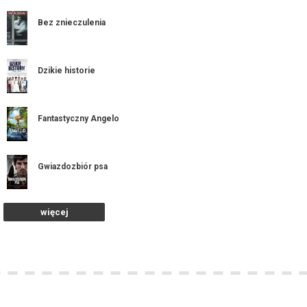
Bez znieczulenia
Dzikie historie
Fantastyczny Angelo
Gwiazdozbiór psa
więcej
Koniec ulicy Dębowej
Krajobraz po bitwie