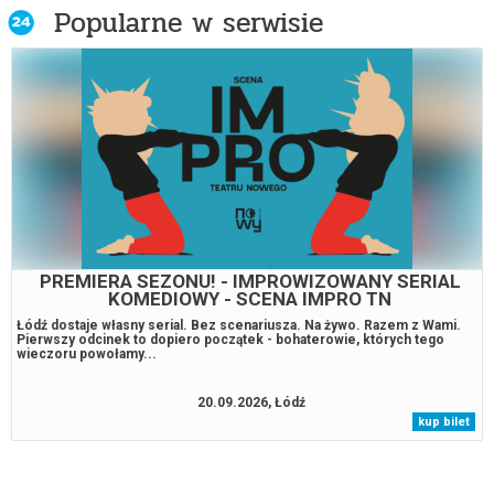
Kronika Wypadków Miłosnych
Popularne w serwisie
Księga pustyni
Odyseja
Piknik pod Wiszącą Skałą
PREMIERA SEZONU! - IMPROWIZOWANY SERIAL
KOMEDIOWY - SCENA IMPRO TN
Requiem dla snu (re-release)
Łódź dostaje własny serial. Bez scenariusza. Na żywo. Razem z Wami.
Pierwszy odcinek to dopiero początek - bohaterowie, których tego
wieczoru powołamy...
Szef roku
20.09.2026, Łódź
kup bilet
Terminator 2: Dzień sądu 35. Rocznica
(re-release)