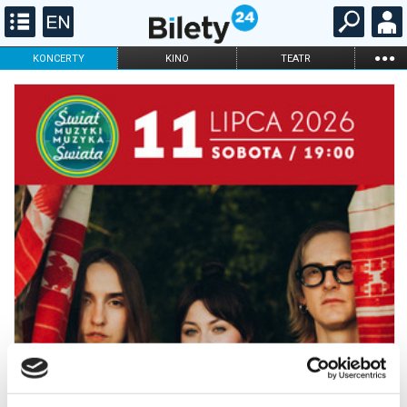
...
KONCERTY
KINO
TEATR
KABARET I
FILHARMONIA
OPERA I BALET
STAND-UP
DLA DZIECI
ONLINE
KARNETY