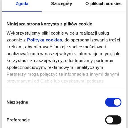
Zgoda
Szczegóły
O plikach cookies
Niniejsza strona korzysta z plików cookie
Wykorzystujemy pliki cookie w celu realizacji usług
zgodnie z
Polityką cookies
, do spersonalizowania treści
i reklam, aby oferować funkcje społecznościowe i
analizować ruch w naszej witrynie. Informacje o tym, jak
korzystasz z naszej witryny, udostępniamy partnerom
społecznościowym, reklamowym i analitycznym.
Partnerzy mogą połączyć te informacje z innymi danymi
VIDANA
otrzymanymi od Ciebie lub uzyskanymi podczas
korzystania z ich usług.
Wybór
Koncert w ramach 12 Festiwalu Świat Muzyki Muzyka Świata
Niezbędne
zgody
To elektro-folkowy projekt ze stolicy. Singiel „Co dwie głowy to nie
jedna” już hula w sieci, a towarzyszący mu teledysk tylko podkręca
klimat i to był chyba najbardziej gorący moment koncertu który
porwał publiczność od pierwszego bitu. Za Vidaną stoją Vidana
Preferencje
Blonska (charyzmatyczny wokal i instrumenty), Denis Shvets,
który jako „mózg operacyjny” spina całość brzmieniowo i