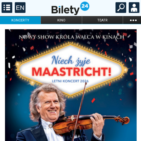
...
KONCERTY
KINO
TEATR
KABARET I
FILHARMONIA
OPERA I BALET
STAND-UP
DLA DZIECI
ONLINE
KARNETY