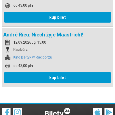
od 43,00 pln
kup bilet
André Rieu: Niech żyje Maastricht!
12.09.2026 , g. 15:00
Racibórz
Kino Bałtyk w Raciborzu
od 43,00 pln
kup bilet