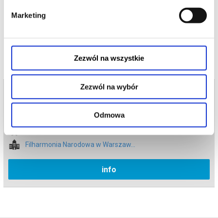
*******
Marketing
Bezpieczne zakupy w Bilety24. W przypadku odwołania
czytaj więcej o
wydarzenia, gwarantujemy automatyczny zwrot środków
wydarzeniu
potwierdzony komunikatem wysyłanym na adres e-mail, podany
podczas zakupu.
Zezwól na wszystkie
Zezwól na wybór
Bilety na termin:
08.03.2026 , g. 11:00 (niedziela)
Odmowa
08.03.2026 , g. 11:00
Warszawa
Filharmonia Narodowa w Warszaw...
info