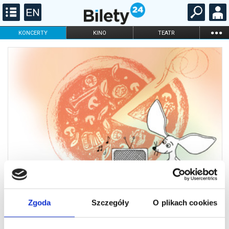
...
KONCERTY
KINO
TEATR
KABARET I
FILHARMONIA
OPERA I BALET
STAND-UP
DLA DZIECI
ONLINE
KARNETY
Zgoda
Szczegóły
O plikach cookies
Poranny koncert dla Dzieci
8.03.2026 g. 11:00