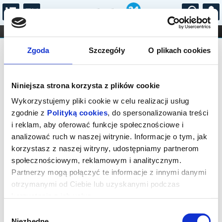
...
KONCERTY
KINO
TEATR
KABARET I
Bilety na: ALEJA ZASŁUŻONYCH
FILHARMONIA
OPERA I BALET
Zgoda
Szczegóły
O plikach cookies
STAND-UP
DLA DZIECI
ONLINE
KARNETY
Niniejsza strona korzysta z plików cookie
Wykorzystujemy pliki cookie w celu realizacji usług
zgodnie z
Polityką cookies
, do spersonalizowania treści
i reklam, aby oferować funkcje społecznościowe i
Warszawa, Marszałkowska 56
analizować ruch w naszej witrynie. Informacje o tym, jak
06.11.2026, g. 19:00 (piątek)
korzystasz z naszej witryny, udostępniamy partnerom
społecznościowym, reklamowym i analitycznym.
cena - od 77,00 pln
Partnerzy mogą połączyć te informacje z innymi danymi
otrzymanymi od Ciebie lub uzyskanymi podczas
Organizator:
Fundacja Krystyny Jandy Na Rzecz
Kultury
korzystania z ich usług.
Zakończenie sprzedaży online: 06.11.2026, g. 17:00
Wybór
Niezbędne