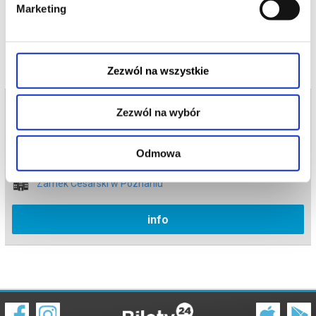
Marketing
czytaj więcej o
wydarzeniu
Zezwól na wszystkie
Bilety na termin:
Zezwól na wybór
11.06.2026 , g. 22:30 (czwartek)
11.06.2026 , g. 22:30
Odmowa
Poznań
Zamek Cesarski w Poznaniu
info