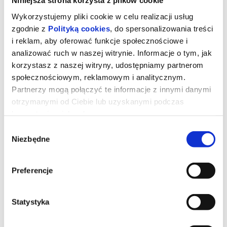
Niniejsza strona korzysta z plików cookie
Festiwal Ethno Port 2026
Wykorzystujemy pliki cookie w celu realizacji usług
Centrum Kultury ZAMEK w Poznaniu
Dziedziniec Zamkowy
zgodnie z
Polityką cookies
, do spersonalizowania treści
11.06.2026 g. 22:30
i reklam, aby oferować funkcje społecznościowe i
W ramach Klubu Festiwalowego przy współpracy z Poznańskim
analizować ruch w naszej witrynie. Informacje o tym, jak
Domem Tańca zagra kapela Odloty. Wraz z Kapelą Odloty
odkryjemy dawną muzykę Wschodniej Wielkopolski, przywracając
korzystasz z naszej witryny, udostępniamy partnerom
do życia dawną muzykę wykonywaną do tańca oraz śpiewu. Grają
melodie z przełomu XIX i XX wieku wykonywane na polskiej ziemi
społecznościowym, reklamowym i analitycznym.
- kujawiaki, obery i wiwaty. Ich repertuar pochodzi opracowań
Partnerzy mogą połączyć te informacje z innymi danymi
„Folklor muzyczny z okolic Konina” pod redakcją dr. Krzysztofa
Pydyńskiego oraz z własnych opracowań nagrań źródłowych z XX
otrzymanymi od Ciebie lub uzyskanymi podczas
wieku w wykonaniu: Walentego Matczaka ze wsi Golina, Jana
Borucha z Zespołu Regionalnego „Pałuki” z Kcyni, Kapeli
korzystania z ich usług.
Szelążków z Nieszawy, Czesława Marciniaka z Zespołu
Ludowego „Babiak”, Agnieszki Piaseckiej-Zarębskiej z Zespołu
Wybór
Ludowego „Babiak”.
Niezbędne
zgody
Skład:
Piotr Rogaliński - bębny, recytacje
Miłka Majczyno - skrzypce, śpiew
Teofil Pawłowski - akordeon, śpiew
Preferencje
*******
Bezpieczne zakupy w Bilety24. W przypadku odwołania
Statystyka
wydarzenia, gwarantujemy automatyczny zwrot środków
potwierdzony komunikatem wysyłanym na adres e-mail, podany
podczas zakupu.