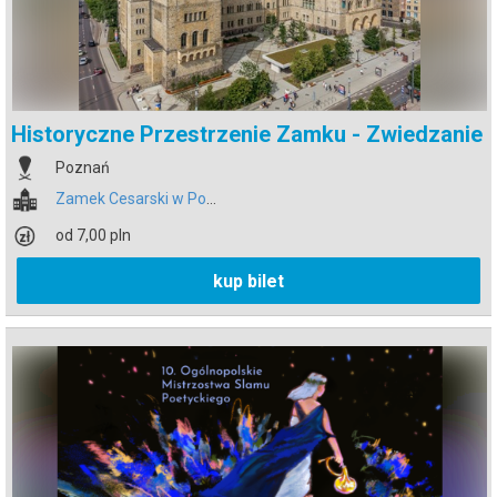
Historyczne Przestrzenie Zamku - Zwiedzanie
Poznań
Zamek Cesarski w Poznaniu
od 7,00 pln
kup bilet