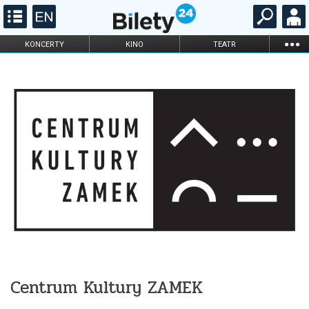
...
KONCERTY
KINO
TEATR
KABARET I
FILHARMONIA
OPERA I BALET
STAND-UP
DLA DZIECI
ONLINE
KARNETY
Centrum Kultury ZAMEK