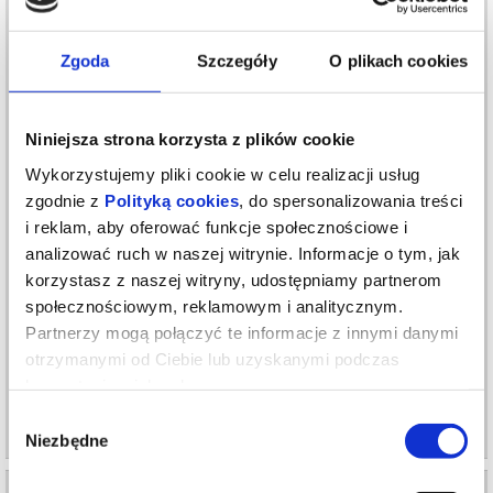
Zgoda
Szczegóły
O plikach cookies
Niniejsza strona korzysta z plików cookie
Wykorzystujemy pliki cookie w celu realizacji usług
zgodnie z
Polityką cookies
, do spersonalizowania treści
i reklam, aby oferować funkcje społecznościowe i
Zwiedzanie Zamku z przewodniczką
analizować ruch w naszej witrynie. Informacje o tym, jak
korzystasz z naszej witryny, udostępniamy partnerom
12.08.2026 , g. 18:00
społecznościowym, reklamowym i analitycznym.
Poznań
Partnerzy mogą połączyć te informacje z innymi danymi
Zamek Cesarski w Poznaniu
otrzymanymi od Ciebie lub uzyskanymi podczas
od 15,00 pln
korzystania z ich usług.
Wybór
kup bilet
Niezbędne
zgody