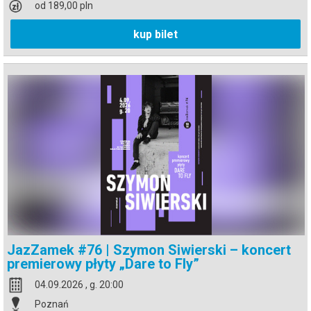
od 189,00 pln
kup bilet
JazZamek #76 | Szymon Siwierski – koncert
premierowy płyty „Dare to Fly”
04.09.2026 , g. 20:00
Poznań