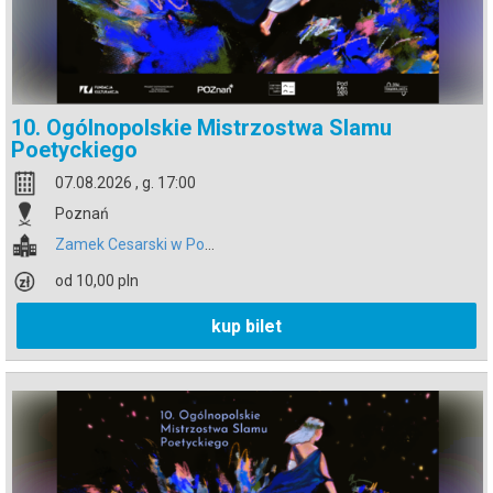
10. Ogólnopolskie Mistrzostwa Slamu
Poetyckiego
07.08.2026 , g. 17:00
Poznań
Zamek Cesarski w Poznaniu
od 10,00 pln
kup bilet