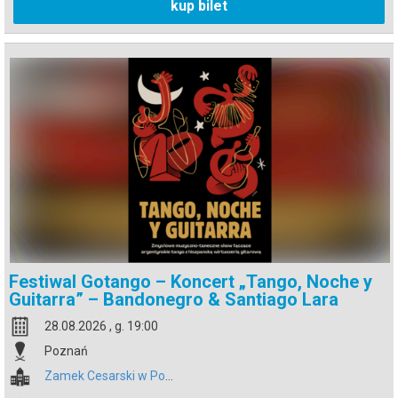
kup bilet
Festiwal Gotango – Koncert „Tango, Noche y
Guitarra” – Bandonegro & Santiago Lara
28.08.2026 , g. 19:00
Poznań
Zamek Cesarski w Poznaniu