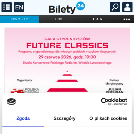
...
KONCERTY
KINO
TEATR
KABARET I
FILHARMONIA
OPERA I BALET
STAND-UP
DLA DZIECI
ONLINE
KARNETY
Zgoda
Szczegóły
O plikach cookies
Gala Stypendystów Programu
Future Classics