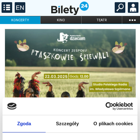
...
KONCERTY
KINO
TEATR
KABARET I
FILHARMONIA
OPERA I BALET
STAND-UP
DLA DZIECI
ONLINE
KARNETY
Zgoda
Szczegóły
O plikach cookies
Koncert zespołu „Ptaszkowie
Śpiewali”