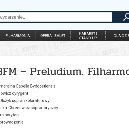
KABARET I
FILHARMONIA
OPERA I BALET
DLA DZIE
STAND-UP
 BFM – Preludium. Filhar
ameralna Capella Bydgostiensis
owicz dyrygent
Olczyk sopran koloraturowy
lska-Chrenowicz sopran liryczny
ra baryton
 prowadzenie