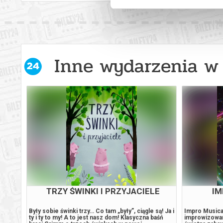
Inne wydarzenia w 
CHONO NA BEZGROŁY
NIED
AK
The
Na jednej scenie spotkają się ilustratorka,
Orkiestra Sy
 improv
improwizatorzy teatralni oraz muzyk. Po drugiej
Eugene Tziga