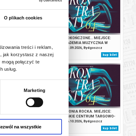
O plikach cookies
ERCIADŁO XVIII WIEKU.
NIEDOKOŃCZONE… MIEJSCE:
KADEMIA MUZYCZNA W
AKADEMIA MUZYCZNA W
lizowania treści i reklam,
YDGOSZCZY
BYDGOSZCZY
.2026, Bydgoszcz
25.09.2026, Bydgoszcz
, jak korzystasz z naszej
kup bilet
kup bilet
y mogą połączyć te
h usług.
Marketing
: MIEJSCE: AKADEMIA
SYMFONIA ROCKA. MIEJSCE:
NA W BYDGOSZCZY
BYDGOSKIE CENTRUM TARGOWO-
WYSTAWIENNICZE
.2026, Bydgoszcz
16.10.2026, Bydgoszcz
ezwól na wszystkie
kup bilet
kup bilet