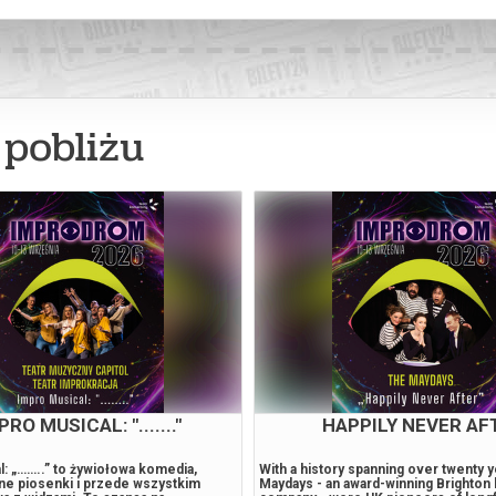
pobliżu
OKOŃCZONE… MIEJSCE:
LOKATORZY Z ZAŚWIA
ADEMIA MUZYCZNA W
KOMEDIA SPIRYTYST
BYDGOSZCZY
mfoniczna Filharmonii Pomorskiej
Teatr Komedii Impro Lokatorzy z za
ne dyrygent Tymoteusz Bies
komedia spirytystyczna Lokatorzy z 