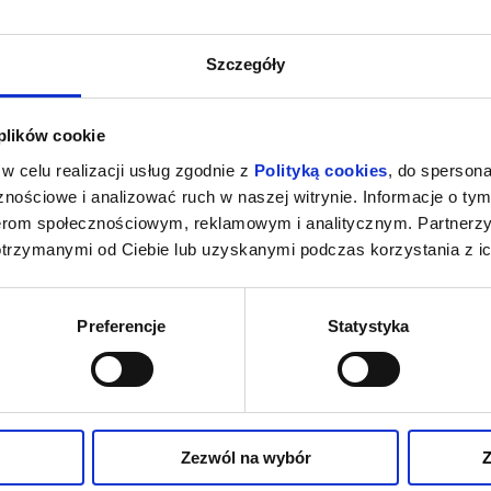
Szczegóły
 plików cookie
KURZAK.
ART’N’VOICES. MIEJSCE: AULA
OPEROWE ZWI
CE: BYDGOSKIE
COPERNICANUM UKW
MIEJSCE: A
w celu realizacji usług zgodnie z
Polityką cookies
, do spersona
RGOWO-
B
dgoszcz
20.09.2026, Bydgoszcz
23.09
NICZE
nościowe i analizować ruch w naszej witrynie. Informacje o tym
kup bilet
kup bilet
nerom społecznościowym, reklamowym i analitycznym. Partnerz
otrzymanymi od Ciebie lub uzyskanymi podczas korzystania z ic
Preferencje
Statystyka
MANOS CHOIR
FREIBURGER BAROCKORCHESTER.
3. MAHLERA
: KATEDRA
MIEJSCE: AULA COPERNICANUM UKW
MUZYCZ
KA
dgoszcz
07.10.2026, Bydgoszcz
09.10
Zezwól na wybór
Z
kup bilet
kup bilet