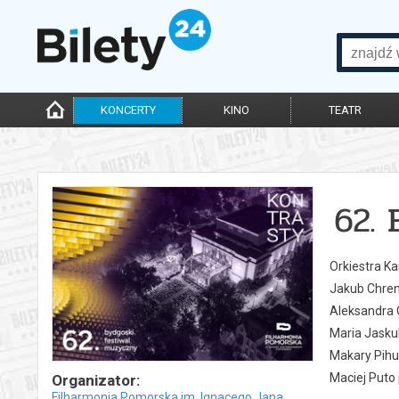
KONCERTY
KINO
TEATR
62.
Orkiestra K
Jakub Chren
Aleksandra 
Maria Jasku
Makary Pihu
Maciej Puto
Organizator:
Filharmonia Pomorska im. Ignacego Jana