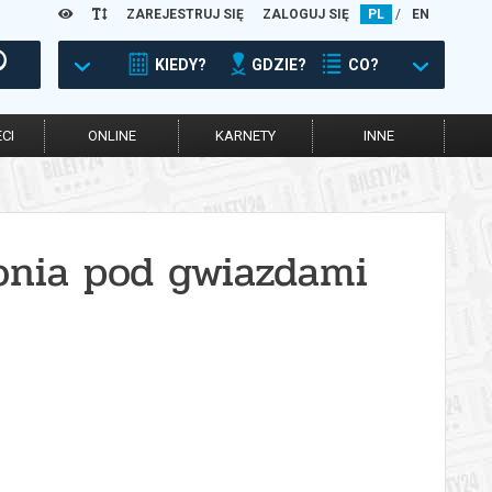
ZAREJESTRUJ SIĘ
ZALOGUJ SIĘ
PL
/
EN
KIEDY?
GDZIE?
CO?
CI
ONLINE
KARNETY
INNE
monia pod gwiazdami