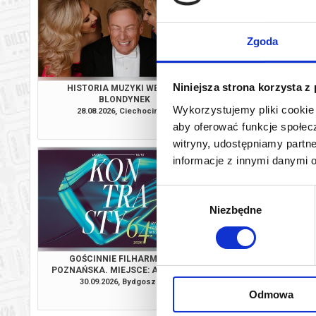
Zgoda
Niniejsza strona korzysta z
HISTORIA MUZYKI WEDŁUG
ALEKSANDRA 
BLONDYNEK
INAUGURACJA. MIEJS
Wykorzystujemy pliki cookie 
CENTRUM TA
28.08.2026, Ciechocinek
18.09.2026, By
WYSTAWIEN
aby oferować funkcje społecz
kup bilet
witryny, udostępniamy part
informacje z innymi danymi 
Wybór
Niezbędne
zgody
GOŚCINNIE FILHARMONIA
ŚLADAMI MAEO… RO
POZNAŃSKA. MIEJSCE: AKADEMIA
(CYPR). MIEJSCE
MUZYCZNA W BYDGOSZCZY
BYDGOS
30.09.2026, Bydgoszcz
04.10.2026, By
Odmowa
kup bilet