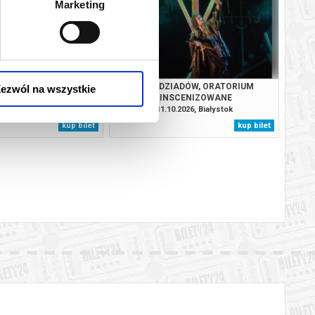
Marketing
i dziadku
ad i baba
ADÓW, ORATORIUM
NOC DZIADÓW, ORATORIUM
ezwól na wszystkie
SCENIZOWANE
INSCENIZOWANE
.2026, Białystok
11.10.2026, Białystok
kup bilet
kup bilet
 automatyczny zwrot środków potwierdzony komunikatem