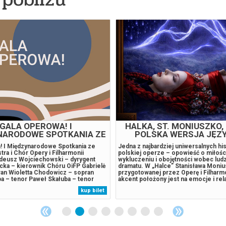
 DZIADÓW, ORATORIUM
ICH TROJE, KONCERT N
INSCENIZOWANE
DZIECI Z DYSTROFIĄ M
 muzycznym brzmieniu autorstwa
Stowarzyszenie „Pro Salute” wycho
ka i Krzysztofa Herdzina do libretta w
naprzeciw potrzebom dzieci chorych 
Piotra Tomaszuka. Arcydzieło
mięśniową różnego typu, postanowił
w nowoczesnej formie. Poruszające
zorganizować ósmą edycję Koncertu 
rowane II częścią Dziadów Adama
Dzieci z Dystrofią Mięśniową, podop
łączące siłę oratorium z
Kliniki Rehabilitacji Dziecięcej UMB. 
teatru. Spektakl powstał w
odbędzie się w dniu 22.09.2026 (wtor
kup bilet
 z Teatrem Wierszalin, mającym
19.00 na Dużej Scenie Opery i Filharm
dczenie w interpretacji dzieł Adama
Podlaskiej – Europejskiego Centrum 
..
Stanisława...