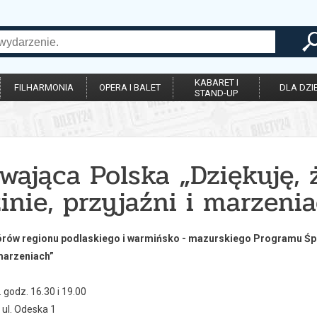
KABARET I
FILHARMONIA
OPERA I BALET
DLA DZIE
STAND-UP
wająca Polska „Dziękuję, 
inie, przyjaźni i marzeni
rów regionu podlaskiego i warmińsko - mazurskiego Programu Śpiew
 marzeniach”
. godz. 16.30 i 19.00
 ul. Odeska 1