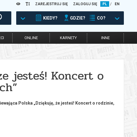
ZAREJESTRUJ SIĘ
ZALOGUJ SIĘ
PL
/
EN
KIEDY?
GDZIE?
CO?
CI
ONLINE
KARNETY
INNE
że jesteś! Koncert o
ach”
ająca Polska „Dziękuję, że jesteś! Koncert o rodzinie,