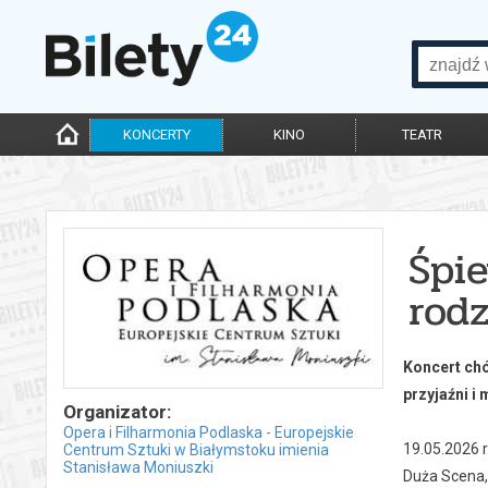
KONCERTY
KINO
TEATR
Śpie
rodz
Koncert chó
przyjaźni i
Organizator:
Opera i Filharmonia Podlaska - Europejskie
19.05.2026 r
Centrum Sztuki w Białymstoku imienia
Stanisława Moniuszki
Duża Scena,