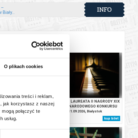
INFO
 –
Biały...
O plikach cookies
lizowania treści i reklam,
A OPEROWA! I
KONCERT LAUREATA II NAGRODY XIX
, jak korzystasz z naszej
ODOWE SPOTKANIA ZE
MIĘDZYNARODOWEGO KONKURSU
y mogą połączyć te
SZTUKĄ
PIANISTYCZNEGO IM. FRYDERYKA
.2026, Białystok
11.09.2026, Białystok
CHOPINA KEVINA CHENA
h usług.
kup bilet
kup bilet