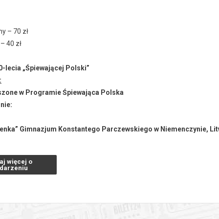
ny – 70 zł
 – 40 zł
0-lecia „Śpiewającej Polski”
:
szone w Programie Śpiewająca Polska
nie:
zenka” Gimnazjum Konstantego Parczewskiego w Niemenczynie, Li
c – reżyser, animator publiczności
aj więcej o
ińska – sopran
darzeniu
ka-Kalenik – alt
rumentalny:
iotrowicz – flet