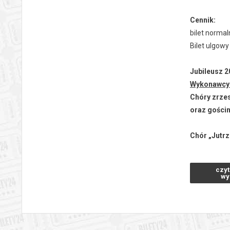
Cennik:
bilet normal
Bilet ulgowy
Jubileusz 2
Wykonawcy
Chóry zrze
oraz gościn
Chór „Jutr
Dawid Male
czyt
Kamila Łap
wy
Ewa Głażews
Zespół inst
Michalina P