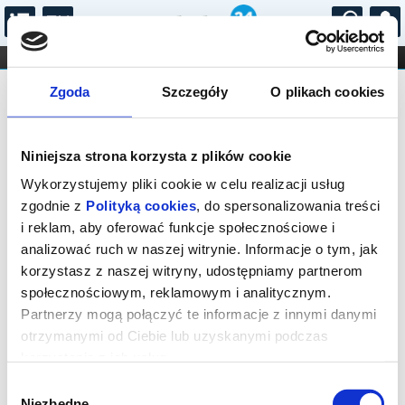
...
KONCERTY
KINO
TEATR
KABARET I
Bilety na: HALKA, St. Moniuszko,
FILHARMONIA
OPERA I BALET
Zgoda
Szczegóły
O plikach cookies
STAND-UP
opera – polska wersja językowa
DLA DZIECI
ONLINE
KARNETY
Niniejsza strona korzysta z plików cookie
Wykorzystujemy pliki cookie w celu realizacji usług
zgodnie z
Polityką cookies
, do spersonalizowania treści
i reklam, aby oferować funkcje społecznościowe i
analizować ruch w naszej witrynie. Informacje o tym, jak
Białystok, Odeska 1
korzystasz z naszej witryny, udostępniamy partnerom
społecznościowym, reklamowym i analitycznym.
13.11.2026, g. 19:00 (piątek)
Partnerzy mogą połączyć te informacje z innymi danymi
cena - od 105,00 pln
otrzymanymi od Ciebie lub uzyskanymi podczas
korzystania z ich usług.
Organizator:
Opera i Filharmonia Podlaska -
Europejskie Centrum...
Wybór
Niezbędne