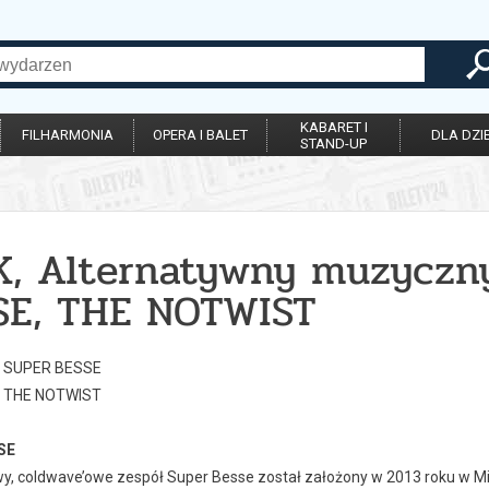
KABARET I
FILHARMONIA
OPERA I BALET
DLA DZIE
STAND-UP
K, Alternatywny muzyczny
SE, THE NOTWIST
0 SUPER BESSE
0 THE NOTWIST
SE
y, coldwave’owe zespół Super Besse został założony w 2013 roku w Miń