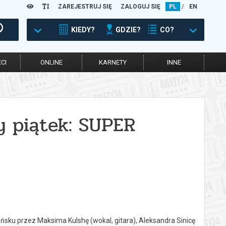
ZAREJESTRUJ SIĘ
ZALOGUJ SIĘ
PL
/
EN
KIEDY?
GDZIE?
CO?
CI
ONLINE
KARNETY
INNE
 piątek: SUPER
sku przez Maksima Kulshę (wokal, gitara), Aleksandra Sinicę