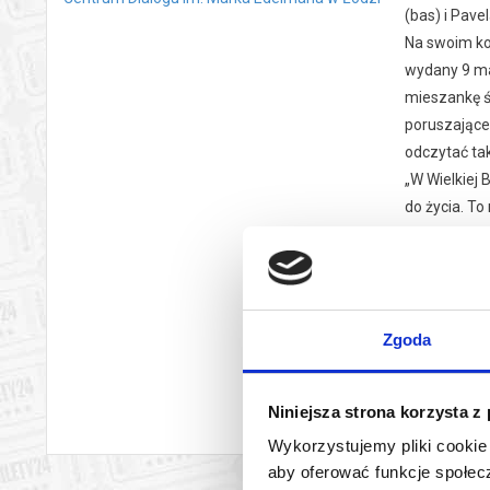
(bas) i Pave
Na swoim kon
wydany 9 ma
mieszankę śm
poruszające
odczytać ta
„W Wielkiej 
do życia. To
Records z i
tworzyć dos
blogu „Loud
jeszcze bliż
Zgoda
czyt
THE NOTW
wy
Jeden z naj
Niniejsza strona korzysta z
2021 roku, 
Wykorzystujemy pliki cookie 
Założona w 1
aby oferować funkcje społecz
elektronicz