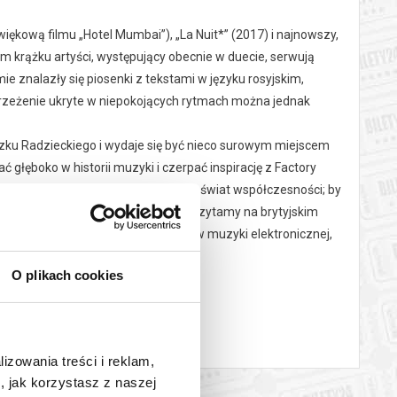
więkową filmu „Hotel Mumbai”), „La Nuit*” (2017) i najnowszy,
m krążku artyści, występujący obecnie w duecie, serwują
ie znalazły się piosenki z tekstami w języku rosyjskim,
strzeżenie ukryte w niepokojących rytmach można jednak
wiązku Radzieckiego i wydaje się być nieco surowym miejscem
 głęboko w historii muzyki i czerpać inspirację z Factory
ełożyć ją na swój własny niepewny świat współczesności; by
wicie nowoczesnym i genialnym ”– czytamy na brytyjskim
 Rêve” autorstwa didżejów i twórców muzyki elektronicznej,
O plikach cookies
atywnej. Na FŁ4K zaprezentuje utwory z wydanego w styczniu
lizowania treści i reklam,
rażeń: od heavy metalu, przez mroczny indie rock, po muzykę
, jak korzystasz z naszej
op, dźwięczną elektronikę, hipnotyczny Krautrock i