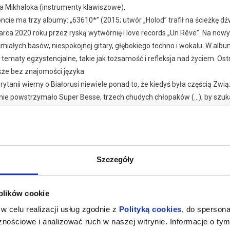
la Mikhaloka (instrumenty klawiszowe).
cie ma trzy albumy: „63610*” (2015; utwór „Holod” trafił na ścieżkę dź
rca 2020 roku przez ryską wytwórnię I love records „Un Rêve”. Na nowy
iałych basów, niespokojnej gitary, głębokiego techno i wokalu. W album
 tematy egzystencjalne, takie jak tożsamość i refleksja nad życiem. O
kże bez znajomości języka.
Brytanii wiemy o Białorusi niewiele ponad to, że kiedyś była częścią Z
 nie powstrzymało Super Besse, trzech chudych chłopaków (…), by szukać
ch napędzanym basem post punkiem początku lat osiemdziesiątych i prz
konałą muzykę, która wykracza poza swoje korzenie, jest czymś całko
er Than War”. 5 lutego 2021 roku zespół wydał kompilację remiksów „Un
szą scenie tanecznej.
Szczegóły
aj więcej o
IST
darzeniu
bardziej znaczących niemieckich zespołów na światowej scenie altern
 plików cookie
świetnie ocenianego albumu: Vertigo Days.
w celu realizacji usług zgodnie z
Polityką cookies
, do spersona
989 roku grupa przeszła w swojej historii kilka stylistycznych przeob
nościowe i analizować ruch w naszej witrynie. Informacje o tym
ną. Wyjątkowa struktura nowego albumu, muzyka łącząca melancholijny p