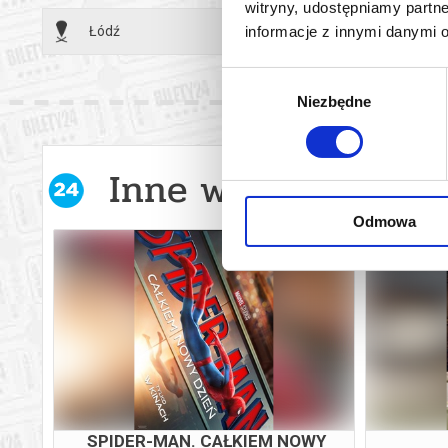
witryny, udostępniamy part
driftworkowe
Łódź
17.09.2
informacje z innymi danymi 
charakteru 
głosy, język
Wybór
album lider 
Niezbędne
zgody
W okresie si
muzyczne, w
do filmów, o
Inne wydarzenia w 
strukturze 
ożywczym. W
Odmowa
fotografii L
Pierwszą ja
Tenniscoats
W utworach 
jazzowym i 
Juaną Moliną
Najbardziej
przywodzić n
PROWADŹ SWÓJ PŁUG PRZEZ
odzwierciedl