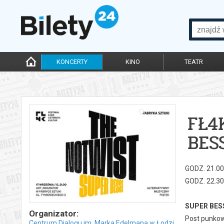
KONCERTY
KINO
TEATR
FŁ4
BES
GODZ. 21.0
GODZ. 22.3
SUPER BES
Organizator:
Post punkow
Centrum Dialogu im. Marka Edelmana w Łodzi