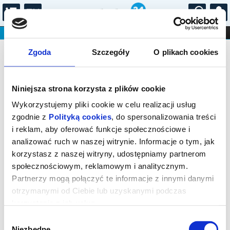
...
KONCERTY
KINO
TEATR
KABARET I
Bilety na: KONCERT SYLWESTROWO-
FILHARMONIA
OPERA I BALET
Zgoda
Szczegóły
O plikach cookies
STAND-UP
NOWOROCZNY - WIENER NACHT
DLA DZIECI
ONLINE
KARNETY
Niniejsza strona korzysta z plików cookie
Wykorzystujemy pliki cookie w celu realizacji usług
zgodnie z
Polityką cookies
, do spersonalizowania treści
i reklam, aby oferować funkcje społecznościowe i
analizować ruch w naszej witrynie. Informacje o tym, jak
Łódź, plac Henryka Dąbrowskiego
korzystasz z naszej witryny, udostępniamy partnerom
społecznościowym, reklamowym i analitycznym.
31.12.2026, g. 20:30 (czwartek)
Partnerzy mogą połączyć te informacje z innymi danymi
cena - od 210,00 pln
otrzymanymi od Ciebie lub uzyskanymi podczas
korzystania z ich usług.
Organizator:
Teatr Wielki w Łodzi
Wybór
Niezbędne