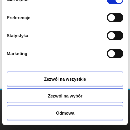
zgody
Preferencje
Statystyka
Marketing
Zezwól na wszystkie
Zezwól na wybór
Odmowa
REGULAMIN
POLITYKA
POLITYKA
COOKIES
PRYWATNOŚCI