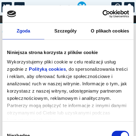
...
KONCERTY
KINO
TEATR
KABARET I
Komunikat
FILHARMONIA
OPERA I BALET
Zgoda
Szczegóły
O plikach cookies
STAND-UP
DLA DZIECI
ONLINE
KARNETY
Sprzedaż biletów on-line na wydarzenie
Niniejsza strona korzysta z plików cookie
została zakończona.
Wykorzystujemy pliki cookie w celu realizacji usług
zgodnie z
Polityką cookies
, do spersonalizowania treści
i reklam, aby oferować funkcje społecznościowe i
analizować ruch w naszej witrynie. Informacje o tym, jak
korzystasz z naszej witryny, udostępniamy partnerom
społecznościowym, reklamowym i analitycznym.
Partnerzy mogą połączyć te informacje z innymi danymi
otrzymanymi od Ciebie lub uzyskanymi podczas
korzystania z ich usług.
Wybór
Niezbędne