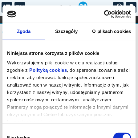
...
KONCERTY
KINO
TEATR
KABARET I
Komunikat
FILHARMONIA
OPERA I BALET
Zgoda
Szczegóły
O plikach cookies
STAND-UP
DLA DZIECI
ONLINE
KARNETY
Sprzedaż biletów on-line na wydarzenie
Niniejsza strona korzysta z plików cookie
została zakończona.
Wykorzystujemy pliki cookie w celu realizacji usług
zgodnie z
Polityką cookies
, do spersonalizowania treści
i reklam, aby oferować funkcje społecznościowe i
analizować ruch w naszej witrynie. Informacje o tym, jak
korzystasz z naszej witryny, udostępniamy partnerom
społecznościowym, reklamowym i analitycznym.
Partnerzy mogą połączyć te informacje z innymi danymi
otrzymanymi od Ciebie lub uzyskanymi podczas
korzystania z ich usług.
Wybór
Niezbędne