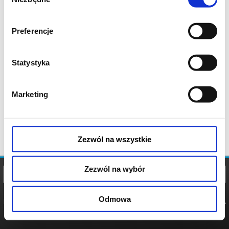
zgody
Preferencje
Statystyka
Marketing
Zezwól na wszystkie
Zezwól na wybór
Odmowa
REGULAMIN
POLITYKA
POLITYKA
COOKIES
PRYWATNOŚCI