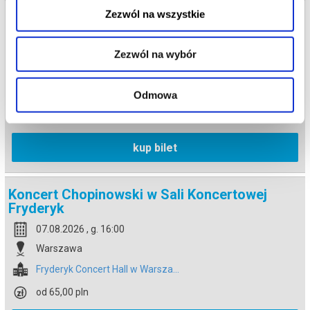
Zezwól na wszystkie
Koncert Chopinowski w Sali Koncertowej
Fryderyk
07.08.2026 , g. 14:30
Zezwól na wybór
Warszawa
Fryderyk Concert Hall w Warsza...
Odmowa
od 65,00 pln
kup bilet
Koncert Chopinowski w Sali Koncertowej
Fryderyk
07.08.2026 , g. 16:00
Warszawa
Fryderyk Concert Hall w Warsza...
od 65,00 pln