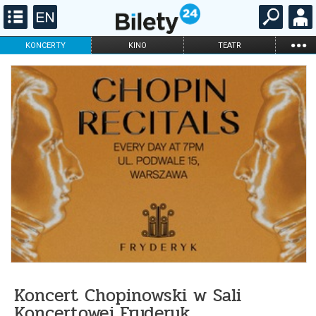
...
KONCERTY
KINO
TEATR
KABARET I
FILHARMONIA
OPERA I BALET
STAND-UP
DLA DZIECI
ONLINE
KARNETY
Koncert Chopinowski w Sali
Koncertowej Fryderyk