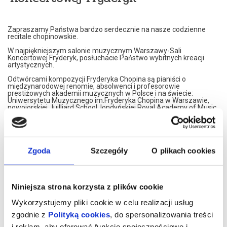
Zapraszamy Państwa bardzo serdecznie na nasze codzienne
recitale chopinowskie.
W najpiękniejszym salonie muzycznym Warszawy-Sali
Koncertowej Fryderyk, posłuchacie Państwo wybitnych kreacji
artystycznych.
Odtwórcami kompozycji Fryderyka Chopina są pianiści o
międzynarodowej renomie, absolwenci i profesorowie
prestiżowych akademii muzycznych w Polsce i na świecie:
Uniwersytetu Muzycznego im.Fryderyka Chopina w Warszawie,
nowojorskiej Juilliard School, londyńskiej Royal Academy of Music,
Konserwatorium w Moskwie czy francuskiego Conservatoire de
Paris.
Nasi artyści przedstawiają własne interpretacje utworów
Fryderyka Chopina. W programie znajdą Państwo najsłynniejsze
Jego kompozycje.
Zgoda
Szczegóły
O plikach cookies
Artyści graja na znakomitym, koncertowym fortepianie Steinway,
należącym do najbardziej uznawanej marki na świecie.
Koncerty maja formę XIX spotkań muzycznych. Wnętrze,
Niniejsza strona korzysta z plików cookie
inspirowane jest XIX wiekiem, stąd eleganckie, kryształowe
żyrandole i stylowe dodatki XIX wiecznych designerów. Sala
Wykorzystujemy pliki cookie w celu realizacji usług
Koncertowa Fryderyk została uznana za najpiękniejszą sale
kameralną w Warszawie.
zgodnie z
Polityką cookies
, do spersonalizowania treści
i reklam, aby oferować funkcje społecznościowe i