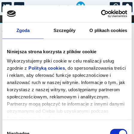
...
KONCERTY
KINO
TEATR
KABARET I
Komunikat
FILHARMONIA
OPERA I BALET
Zgoda
Szczegóły
O plikach cookies
STAND-UP
DLA DZIECI
ONLINE
KARNETY
Sprzedaż biletów on-line na wydarzenie
Niniejsza strona korzysta z plików cookie
została zakończona.
Wykorzystujemy pliki cookie w celu realizacji usług
zgodnie z
Polityką cookies
, do spersonalizowania treści
i reklam, aby oferować funkcje społecznościowe i
analizować ruch w naszej witrynie. Informacje o tym, jak
korzystasz z naszej witryny, udostępniamy partnerom
społecznościowym, reklamowym i analitycznym.
Partnerzy mogą połączyć te informacje z innymi danymi
otrzymanymi od Ciebie lub uzyskanymi podczas
korzystania z ich usług.
Wybór
Niezbędne