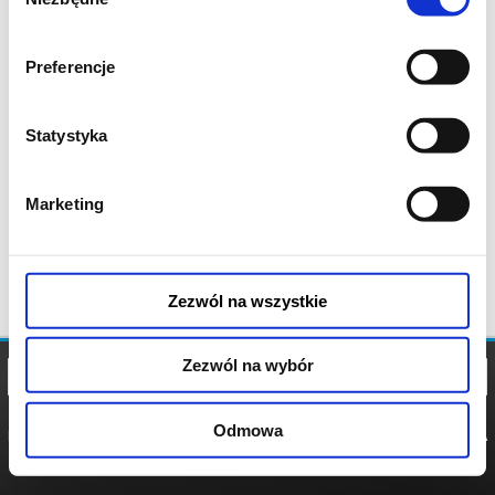
zgody
Preferencje
Statystyka
Marketing
Zezwól na wszystkie
Zezwól na wybór
Odmowa
REGULAMIN
POLITYKA
POLITYKA
COOKIES
PRYWATNOŚCI