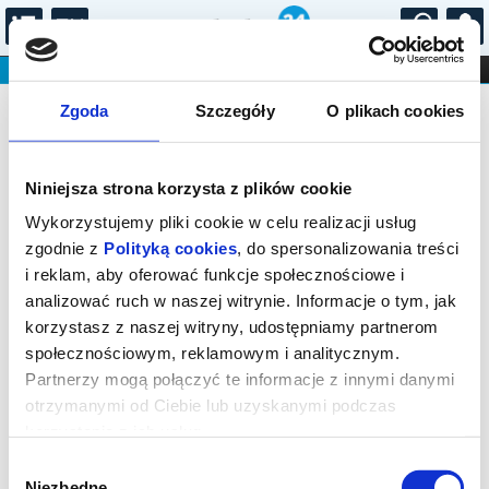
...
KONCERTY
KINO
TEATR
KABARET I
Bilety na: Koncert Chopinowski w
FILHARMONIA
OPERA I BALET
Zgoda
Szczegóły
O plikach cookies
STAND-UP
Sali Koncertowej Fryderyk
DLA DZIECI
ONLINE
KARNETY
Niniejsza strona korzysta z plików cookie
Wykorzystujemy pliki cookie w celu realizacji usług
zgodnie z
Polityką cookies
, do spersonalizowania treści
i reklam, aby oferować funkcje społecznościowe i
analizować ruch w naszej witrynie. Informacje o tym, jak
Warszawa, Podwale 13/15
korzystasz z naszej witryny, udostępniamy partnerom
społecznościowym, reklamowym i analitycznym.
25.08.2026, g. 20:55 (wtorek)
Partnerzy mogą połączyć te informacje z innymi danymi
cena - od 95,00 pln
otrzymanymi od Ciebie lub uzyskanymi podczas
korzystania z ich usług.
Organizator:
Agencja Koncertowa PRESTO 2 Marcin
Sokołowski
Wybór
Niezbędne