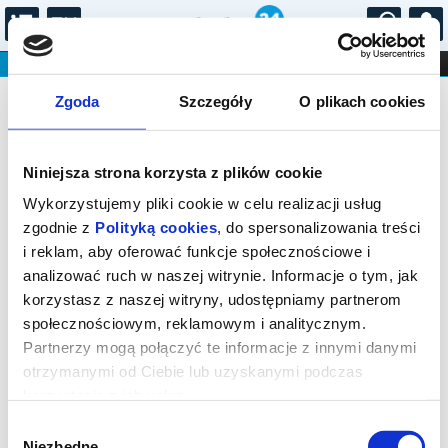
...
KONCERTY
KINO
TEATR
KABARET I
Bilety na: Koncert Chopinowski w
FILHARMONIA
OPERA I BALET
Zgoda
Szczegóły
O plikach cookies
STAND-UP
Sali Koncertowej Fryderyk
DLA DZIECI
ONLINE
KARNETY
Niniejsza strona korzysta z plików cookie
Wykorzystujemy pliki cookie w celu realizacji usług
zgodnie z
Polityką cookies
, do spersonalizowania treści
i reklam, aby oferować funkcje społecznościowe i
analizować ruch w naszej witrynie. Informacje o tym, jak
Warszawa, Podwale 13/15
korzystasz z naszej witryny, udostępniamy partnerom
społecznościowym, reklamowym i analitycznym.
19.09.2026, g. 20:55 (sobota)
Partnerzy mogą połączyć te informacje z innymi danymi
cena - od 95,00 pln
otrzymanymi od Ciebie lub uzyskanymi podczas
korzystania z ich usług.
Organizator:
Agencja Koncertowa PRESTO 2 Marcin
Sokołowski
Wybór
Niezbędne