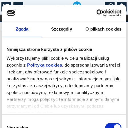
...
KONCERTY
KINO
TEATR
KABARET I
Komunikat
FILHARMONIA
OPERA I BALET
Zgoda
Szczegóły
O plikach cookies
STAND-UP
DLA DZIECI
ONLINE
KARNETY
Sprzedaż biletów on-line na wydarzenie
Niniejsza strona korzysta z plików cookie
została zakończona.
Wykorzystujemy pliki cookie w celu realizacji usług
zgodnie z
Polityką cookies
, do spersonalizowania treści
i reklam, aby oferować funkcje społecznościowe i
analizować ruch w naszej witrynie. Informacje o tym, jak
korzystasz z naszej witryny, udostępniamy partnerom
społecznościowym, reklamowym i analitycznym.
Partnerzy mogą połączyć te informacje z innymi danymi
otrzymanymi od Ciebie lub uzyskanymi podczas
korzystania z ich usług.
Wybór
Niezbędne