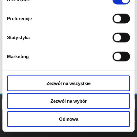
zgody
Preferencje
Statystyka
Marketing
Zezwól na wszystkie
Zezwól na wybór
Odmowa
REGULAMIN
POLITYKA
POLITYKA
COOKIES
PRYWATNOŚCI