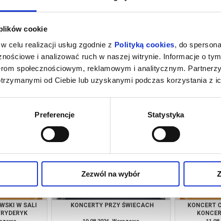
 plików cookie
w celu realizacji usług zgodnie z
Polityką cookies
, do spersona
nościowe i analizować ruch w naszej witrynie. Informacje o tym
nerom społecznościowym, reklamowym i analitycznym. Partnerz
otrzymanymi od Ciebie lub uzyskanymi podczas korzystania z ic
 ŚWIECACH
KONCERT CHOPINOWSKI W SALI
KONCERT
KONCERTOWEJ FRYDERYK
rszawa
08.08.2026, Warszawa
08.08
kup bilet
kup bilet
Preferencje
Statystyka
Zezwól na wybór
Z
WSKI W SALI
KONCERTY PRZY ŚWIECACH
KONCERT C
FRYDERYK
KONCER