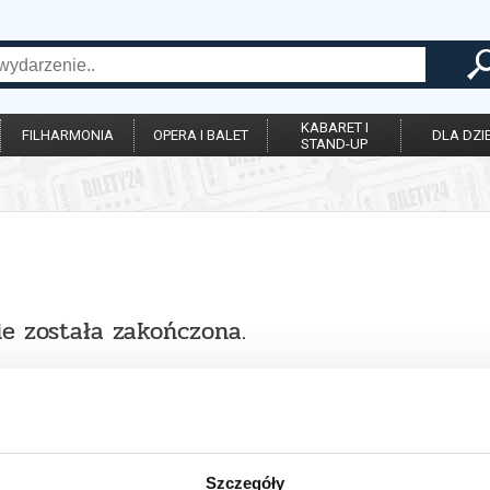
KABARET I
FILHARMONIA
OPERA I BALET
DLA DZIE
STAND-UP
ie została zakończona.
Szczegóły