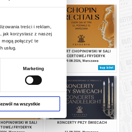
lizowania treści i reklam,
, jak korzystasz z naszej
y mogą połączyć te
h usług.
Y PRZY ŚWIECACH
KONCERT CHOPINOWSKI W SALI
KONCERTOWEJ FRYDERYK
.2026, Warszawa
09.08.2026, Warszawa
kup bilet
kup bilet
Marketing
ezwól na wszystkie
HOPINOWSKI W SALI
KONCERTY PRZY ŚWIECACH
TOWEJ FRYDERYK