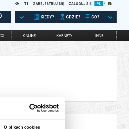
ZAREJESTRUJ SIĘ
ZALOGUJ SIĘ
PL
/
EN
KIEDY?
GDZIE?
CO?
CI
ONLINE
KARNETY
INNE
O plikach cookies