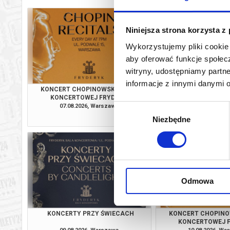
Niniejsza strona korzysta z
Wykorzystujemy pliki cookie 
aby oferować funkcje społecz
witryny, udostępniamy part
informacje z innymi danymi 
KONCERT CHOPINOWSKI W SALI
KONCERTY PRZY
KONCERTOWEJ FRYDERYK
07.08.2026, Warszawa
07.08.2026, Wa
Wybór
kup bilet
Niezbędne
zgody
Odmowa
KONCERTY PRZY ŚWIECACH
KONCERT CHOPINO
KONCERTOWEJ 