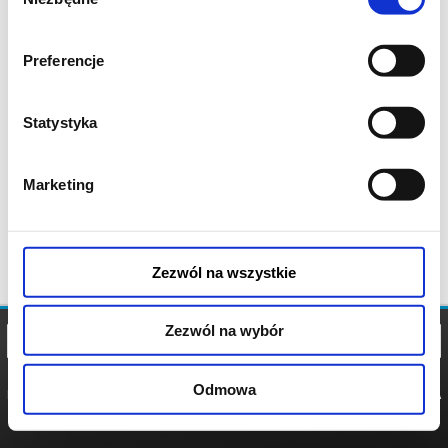
zgody
Preferencje
Statystyka
Marketing
Zezwól na wszystkie
Zezwól na wybór
Odmowa
REGULAMIN
POLITYKA
POLITYKA
COOKIES
PRYWATNOŚCI