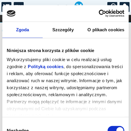
...
KONCERTY
KINO
TEATR
KABARET I
Komunikat
FILHARMONIA
OPERA I BALET
Zgoda
Szczegóły
O plikach cookies
STAND-UP
DLA DZIECI
ONLINE
KARNETY
Sprzedaż biletów on-line na wydarzenie
Niniejsza strona korzysta z plików cookie
została zakończona.
Wykorzystujemy pliki cookie w celu realizacji usług
zgodnie z
Polityką cookies
, do spersonalizowania treści
i reklam, aby oferować funkcje społecznościowe i
analizować ruch w naszej witrynie. Informacje o tym, jak
korzystasz z naszej witryny, udostępniamy partnerom
społecznościowym, reklamowym i analitycznym.
Partnerzy mogą połączyć te informacje z innymi danymi
otrzymanymi od Ciebie lub uzyskanymi podczas
korzystania z ich usług.
Wybór
Niezbędne