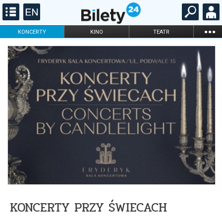
...
KONCERTY
KINO
TEATR
KABARET I
FILHARMONIA
OPERA I BALET
STAND-UP
DLA DZIECI
ONLINE
KARNETY
KONCERTY PRZY ŚWIECACH