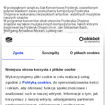
W przepięknym wnętrzu Sali Koncertowej Fryderyk, oświetlonym
jedynie blaskiem świec posłuchamy kompozycji Fryderyka
Chopina w wykonaniu niezwykłych artystów- wybitnych muzyków
naszych czasów.
W programie koncertów obok utworów Fryderyka Chopina
znajdzie się także muzyka innych kompozytorów, takich którymi
inspirował się Fryderyk Chopin (m.in. Jan Sebastian Bach,
Wolfgang Amadeus Mozart, Ludwig van
Beethoven), kompozytorów z kręgu europejskiej muzyki
romantycznej (m.in. Ferenc Liszt, Józef Elsner, Stanisław
Moniuszko), a także twórców późniejszych.
Koncerty są dwuczęściowym recitalami trwającymi ok. 60
minut, opartymi na popularnej w XIX wieku idei salonowych
spotkań muzycznych.
Zgoda
Szczegóły
O plikach cookies
W przerwie koncertu poczęstujemy Państwa lampką wina
musującego.
Prosimy o przybycie 15 minut przed koncertem.
Niniejsza strona korzysta z plików cookie
*******
Bezpieczne zakupy w Bilety24. W przypadku odwołania
Wykorzystujemy pliki cookie w celu realizacji usług
wydarzenia, gwarantujemy automatyczny zwrot środków
zgodnie z
Polityką cookies
, do spersonalizowania treści
potwierdzony komunikatem wysyłanym na adres e-mail, podany
podczas zakupu.
i reklam, aby oferować funkcje społecznościowe i
analizować ruch w naszej witrynie. Informacje o tym, jak
korzystasz z naszej witryny, udostępniamy partnerom
społecznościowym, reklamowym i analitycznym.