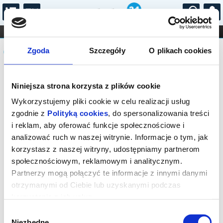
...
KONCERTY
KINO
TEATR
KABARET I
Komunikat
FILHARMONIA
OPERA I BALET
Zgoda
Szczegóły
O plikach cookies
STAND-UP
DLA DZIECI
ONLINE
KARNETY
Sprzedaż biletów on-line na wydarzenie
Niniejsza strona korzysta z plików cookie
została zakończona.
Wykorzystujemy pliki cookie w celu realizacji usług
zgodnie z
Polityką cookies
, do spersonalizowania treści
i reklam, aby oferować funkcje społecznościowe i
analizować ruch w naszej witrynie. Informacje o tym, jak
korzystasz z naszej witryny, udostępniamy partnerom
społecznościowym, reklamowym i analitycznym.
Partnerzy mogą połączyć te informacje z innymi danymi
otrzymanymi od Ciebie lub uzyskanymi podczas
korzystania z ich usług.
Wybór
Niezbędne