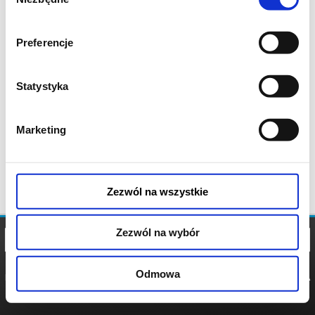
zgody
Preferencje
Statystyka
Marketing
Zezwól na wszystkie
Zezwól na wybór
Odmowa
REGULAMIN
POLITYKA
POLITYKA
COOKIES
PRYWATNOŚCI