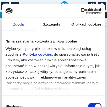
...
KONCERTY
KINO
TEATR
KABARET I
Bilety na: KONCERTY PRZY ŚWIECACH
FILHARMONIA
OPERA I BALET
Zgoda
Szczegóły
O plikach cookies
STAND-UP
DLA DZIECI
ONLINE
KARNETY
Niniejsza strona korzysta z plików cookie
Wykorzystujemy pliki cookie w celu realizacji usług
zgodnie z
Polityką cookies
, do spersonalizowania treści
i reklam, aby oferować funkcje społecznościowe i
Warszawa, Podwale 13/15
analizować ruch w naszej witrynie. Informacje o tym, jak
03.09.2026, g. 21:00 (czwartek)
korzystasz z naszej witryny, udostępniamy partnerom
społecznościowym, reklamowym i analitycznym.
cena - od 95,00 pln
Partnerzy mogą połączyć te informacje z innymi danymi
otrzymanymi od Ciebie lub uzyskanymi podczas
Organizator:
Agencja Koncertowa PRESTO 2 Marcin
Sokołowski
korzystania z ich usług.
Zakończenie sprzedaży online: 03.09.2026, g. 21:00
Wybór
Niezbędne