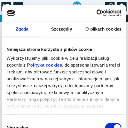
...
KONCERTY
KINO
TEATR
KABARET I
Bilety na: KONCERTY PRZY ŚWIECACH
FILHARMONIA
OPERA I BALET
Zgoda
Szczegóły
O plikach cookies
STAND-UP
DLA DZIECI
ONLINE
KARNETY
Niniejsza strona korzysta z plików cookie
Wykorzystujemy pliki cookie w celu realizacji usług
zgodnie z
Polityką cookies
, do spersonalizowania treści
i reklam, aby oferować funkcje społecznościowe i
Warszawa, Podwale 13/15
analizować ruch w naszej witrynie. Informacje o tym, jak
15.12.2026, g. 19:00 (wtorek)
korzystasz z naszej witryny, udostępniamy partnerom
społecznościowym, reklamowym i analitycznym.
cena - od 95,00 pln
Partnerzy mogą połączyć te informacje z innymi danymi
otrzymanymi od Ciebie lub uzyskanymi podczas
Organizator:
Agencja Koncertowa PRESTO 2 Marcin
Sokołowski
korzystania z ich usług.
Zakończenie sprzedaży online: 15.12.2026, g. 19:00
Wybór
Niezbędne